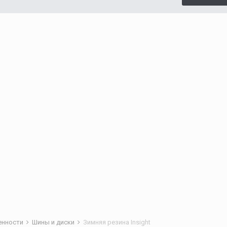
бенности
Шины и диски
Зимняя резина Insight