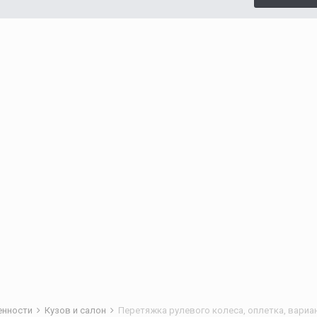
бенности
Кузов и салон
Перетяжка рулевого колеса, оплетка, вариа