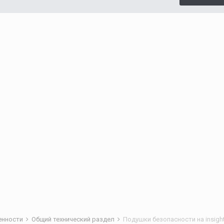
бенности
Общий технический раздел
Подушки безопасности на insigh