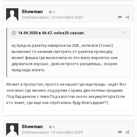
Showman
0
Опубликовано:
14 сентября 2020
14.09.2020 в 04:47,
volna25
сказал:
ну пред на разетку наверное на 20А , если все (точно)
вызвонил то начинай смотреть от разетки проводку
может фишка где выскочила но это мало вероятно они
держаться хорошо , хрен их просто расцепишь , скорее
пред надо искать
Может и пропустил, просто не нашел где еще преды. сидят.Вот
поэтапно где звонил; под рулем с права две поляны предами.
Под бардачком с лева.Под капотом около аккумулятора.Если
кто знает, где еще они спрятались буду благодарен!?)
Showman
0
Опубликовано:
14 сентября 2020