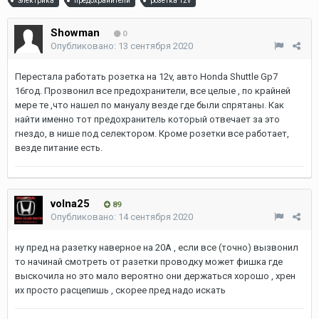
электрика
предохранители
розетка 12v
Showman
0
Опубликовано:
13 сентября 2020
Перестала работать розетка на 12v, авто Honda Shuttle Gp7
16год. Прозвонил все предохранители, все целые , по крайней
мере те ,что нашел по мануалу везде где были спрятаны. Как
найти именно тот предохранитель который отвечает за это
гнездо, в нише под селектором. Кроме розетки все работает,
везде питание есть.
volna25
89
Опубликовано:
14 сентября 2020
ну пред на разетку наверное на 20А , если все (точно) вызвонил
то начинай смотреть от разетки проводку может фишка где
выскочила но это мало вероятно они держаться хорошо , хрен
их просто расцепишь , скорее пред надо искать