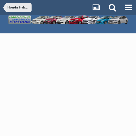
Honda Hybrid - Обсуждаем все гибридные автомобили Honda