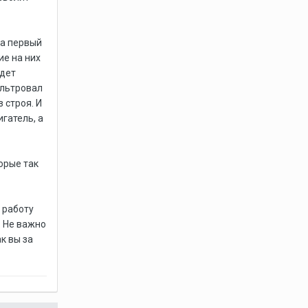
на первый
ие на них
удет
ильтровал
 строя. И
гатель, а
орые так
 работу
. Не важно
к вы за