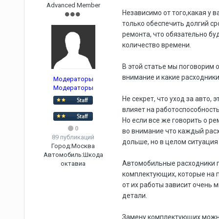
Advanced Member
Независимо от того,какая у 
только обеспечить долгий ср
ремонта, что обязательно буд
количество времени.
В этой статье мы поговорим о
внимание и какие расходники
Модераторы
Модераторы
Не секрет, что уход за авто, 
влияет на работоспособность
Но если все же говорить о ре
0
во внимание что каждый расх
89 публикаций
дольше, но в целом ситуация
Город:
Москва
Автомобиль:
Шкода
Автомобильные расходники п
октавиа
комплектующих, которые на 
от их работы зависит очень 
детали.
Замену комплектующих можно