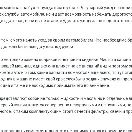
вас машина она будет нуждаться в уходе. Регулярный уход позволит
ок службы автомобиля, но и даст возможность избежать дорогост
ет дать вас, если вы не станете уделять уходу за авто достаточно
 том, с чего начать уход за своим автомобилем. Что необходимо б
 должны быть всегда у вас под рукой.
это не только замена ковриков и чехлов на сиденье. Чистота салона
 вашей машины, однако она влияет на ее внешний вид и поэтому о
монте авто и о том, какие запчасти ломаются чаще всего, то тут сто
одник в машине имеет свой срок службы, в редких случаях он про
 одна и та же и необходимо принимать это во внимание.
редставляют собой не только жидкости и масла, но и отдельные 
первый взгляд кажутся совершенно невзрачными и не нужными, но
многое. К таким комплектующим стоит отнести фильтры, свечи и пр
 проводить самостоятельно, это не занимает много времени и по