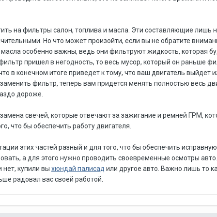
ить на фильтры салон, топлива и масла. Эти составляющие лишь 
ачительными. Но что может произойти, если вы не обратите вниман
 масла особенно важны, ведь они фильтруют жидкость, которая б
 фильтр пришел в негодность, то весь мусор, который он раньше ф
что в конечном итоге приведет к тому, что ваш двигатель выйдет из
о заменить фильтр, теперь вам придется менять полностью весь дви
раздо дороже.
замена свечей, которые отвечают за зажигание и ремней ГРМ, кот
го, что бы обеспечить работу двигателя.
тации этих частей разный и для того, что бы обеспечить исправную
овать, а для этого нужно проводить своевременные осмотры авто
 нет, купили вы
хюндай палисад
или другое авто. Важно лишь то ка
льше радовал вас своей работой.