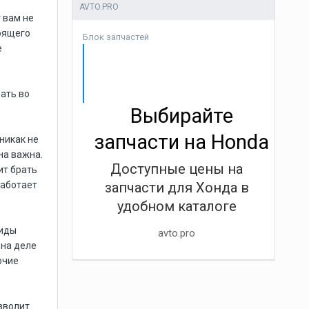
AVTO.PRO
 вам не
оящего
Блок запчастей
е
рать во
Выбирайте
запчасти на Honda
 никак не
на важна.
Доступные цены на
ит брать
работает
запчасти для Хонда в
удобном каталоге
виды
avto.pro
 на деле
очие
зволит