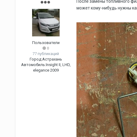
После замены топливного фил
может кому-нибудь нужны ка
Пользователи
0
77 публикаций
Город:
Астрахань
Автомобиль:
Insight II, LHD,
elegance 2009