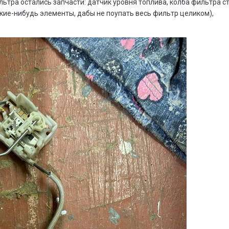
ьтра остались запчасти: датчик уровня топлива, колба фильтра с
кие-нибудь элементы, дабы не поупать весь фильтр целиком),