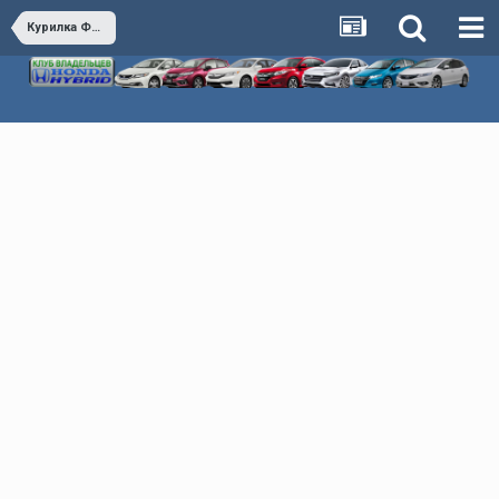
Курилка Флудилка