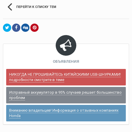
ПЕРЕЙТИ К СПИСКУ ТЕМ
ОБЪЯВЛЕНИЯ
НИКОГДА НЕ ПРОШИВАЙТЕСЬ КИТАЙСКИМИ USB-ШНУРКАМИ!
подробности смотрите в теме
Исправный аккумулятор в 95% случаев решает большинство
проблем
Вниманию владельцев! Информация о отзывных компаниях
Honda