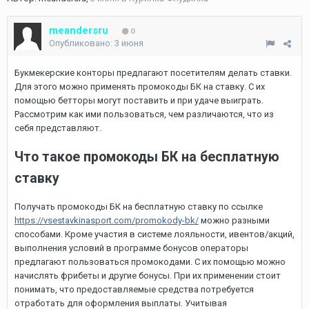
meandersru
0
Опубликовано:
3 июня
Букмекерские конторы предлагают посетителям делать ставки.
Для этого можно применять промокоды БК на ставку. С их
помощью бетторы могут поставить и при удаче выиграть.
Рассмотрим как ими пользоваться, чем различаются, что из
себя представляют.
Что такое промокоды БК на бесплатную
ставку
Получать промокоды БК на бесплатную ставку по ссылке
https://vsestavkinasport.com/promokody-bk/
можно разными
способами. Кроме участия в системе лояльности, ивентов/акций,
выполнения условий в программе бонусов операторы
предлагают пользоваться промокодами. С их помощью можно
начислять фрибеты и другие бонусы. При их применении стоит
понимать, что предоставляемые средства потребуется
отработать для оформления выплаты. Учитывая