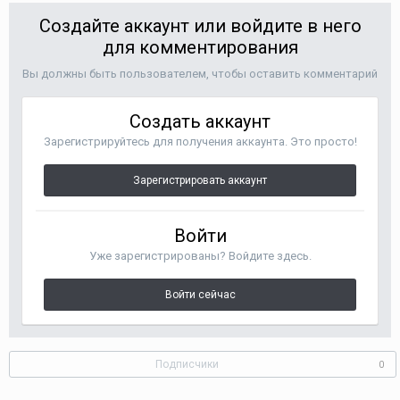
Создайте аккаунт или войдите в него
для комментирования
Вы должны быть пользователем, чтобы оставить комментарий
Создать аккаунт
Зарегистрируйтесь для получения аккаунта. Это просто!
Зарегистрировать аккаунт
Войти
Уже зарегистрированы? Войдите здесь.
Войти сейчас
Подписчики
0