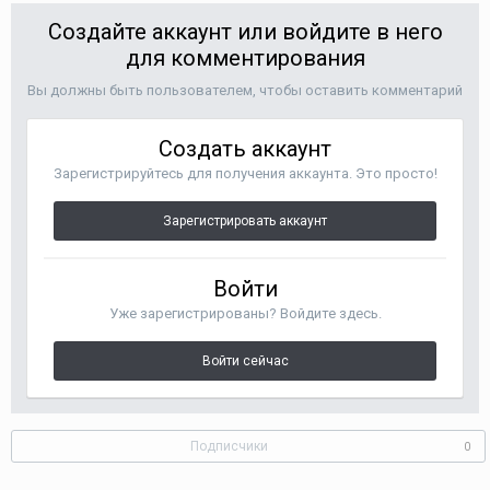
Создайте аккаунт или войдите в него
для комментирования
Вы должны быть пользователем, чтобы оставить комментарий
Создать аккаунт
Зарегистрируйтесь для получения аккаунта. Это просто!
Зарегистрировать аккаунт
Войти
Уже зарегистрированы? Войдите здесь.
Войти сейчас
Подписчики
0