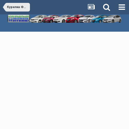
Курилка Флудилка