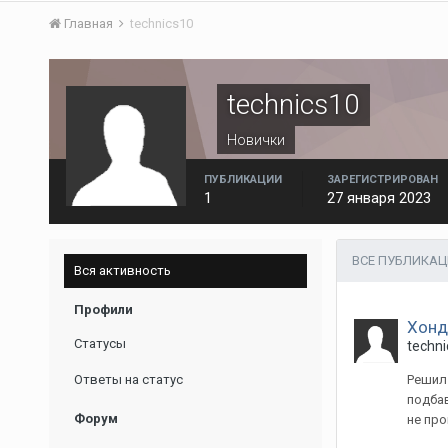
Главная
technics10
technics10
Новички
ПУБЛИКАЦИИ
ЗАРЕГИСТРИРОВАН
1
27 января 2023
ВСЕ ПУБЛИКАЦ
Вся активность
Профили
Хонд
Статусы
techni
Ответы на статус
Решил 
подбав
Форум
не про