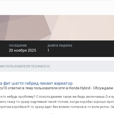
ПОСЕЩЕНИЕ
ДНЕЙ В ЛИДЕРАХ
20 ноября 2025
1
ИИ ПОЛЬЗОВАТЕЛЯ TECHNICS10
а фит шаттл гибрид пинает вариатор
cs10
ответил в тему пользователя
smn
в
Honda Hybrid - Обсуждаем
кто нибудь проблему? С похолоданием такая же беда, включаешь D и едв
ить газку то сразу ощутимый такой толчек, когда коробас хорошо про
гретом коробасе R то сразу едет без всяких толчков в тч если уклон. Св