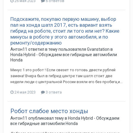
26 мая 2023
6 ответов
Подскажите, покупаю первую машину, выбор
пал на хонда шатл 2017, есть вариант взять
гибрид на роботе, стоит ли того или нет? Какие
минусы в роботе у этого автомобиля, и по
ремонту/содержанию
Антон11
ответил в тему пользователя
Gvanstation
в
Honda Hybrid - Обсуждаем все гибридные автомобили
Honda
Минус 1 это робот ! Если свезет то готовь двести рублей
замена! Вчера был в гибрид центре там шатл стоит две
недели люди с центральной России взяли его без пробега,и...
24 мая 2023
3 ответа
Робот слабое место хонды
Антон11
опубликовал тему в
Honda Hybrid - Обсуждаем
все гибридные автомобили Honda