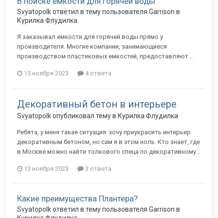
В поиске емкости для горячей воды
Svyatopolk
ответил в тему пользователя
Garrison
в
Курилка Флудилка
Я заказывал емкости для горячей воды прямо у
производителя. Многие компании, занимающиеся
производством пластиковых емкостей, предоставляют...
15 ноября 2023
4 ответа
Декоративный бетон в интерьере
Svyatopolk
опубликовал тему в
Курилка Флудилка
Ребята, у меня такая ситуация: хочу приукрасить интерьер
декоративным бетоном, но сам я в этом ноль. Кто знает, где
в Москве можно найти толкового спеца по декоративному...
13 ноября 2023
3 ответа
Какие преимущества Плантера?
Svyatopolk
ответил в тему пользователя
Garrison
в