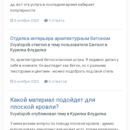
да, вот эта услуга в последнее время набирает
популярности
6 ноября 2023
3 ответа
Отделка интерьера архитектурным бетоном
Svyatopolk
ответил в тему пользователя
Garrison
в
Курилка Флудилка
Эх, архитектурный бетон классная штука. Я недавно делал у
себя в комнате. Он выглядит как бетон, но с разными
текстурами и цветами - можно подобрать под свой стиль
6 ноября 2023
6 ответов
Какой материал подойдет для
плоской кровли?
Svyatopolk
опубликовал тему в
Курилка Флудилка
У меня возник вопрос по поводу плоской кровли - думаю
использовать пеноплекс или может есть другие материалы,