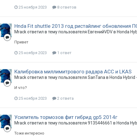
25 ноября 2023
8 ответов
Hnda Fit shuttle 2013 год ристайлинг обновления П
Mrack
ответил в тему пользователя
ЕвгенийVDV
в
Honda Hyb
Привет
25 ноября 2023
1 ответ
Калибровка миллимитрового радара ACC и LKAS
Mrack
ответил в тему пользователя
SanTana
в
Honda Hybrid
И что?
25 ноября 2023
2 ответа
Усилитель тормозов фит гибрид gp5 2014г
Mrack
ответил в тему пользователя
9135446661
в
Honda Hyb
Тоже интересно