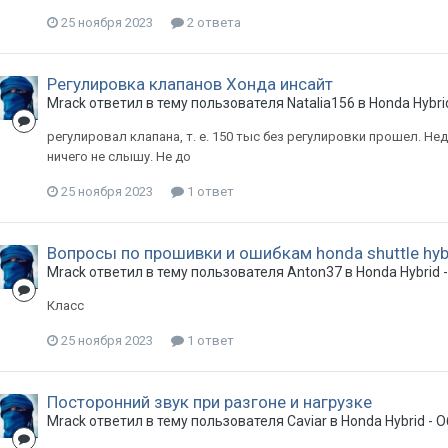
25 ноября 2023
2 ответа
Регулировка клапанов Хонда инсайт
Mrack
ответил в тему пользователя
Natalia156
в
Honda Hybr
регулировал клапана, т. е. 150 тыс без регулировки прошел. Нед
ничего не слышу. Не до
25 ноября 2023
1 ответ
Вопросы по прошивки и ошибкам honda shuttle hyb
Mrack
ответил в тему пользователя
Anton37
в
Honda Hybrid
Класс
25 ноября 2023
1 ответ
Посторонний звук при разгоне и нагрузке
Mrack
ответил в тему пользователя
Caviar
в
Honda Hybrid -