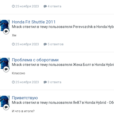
25 ноября 2023
4 ответа
Honda Fit Shuttle 2011
Mrack
ответил в тему пользователя
Perevozchik
в
Honda Hyb
Хм
25 ноября 2023
5 ответов
Проблема с оборотами
Mrack
ответил в тему пользователя
Жека Болт
в
Honda Hybr
Классно
25 ноября 2023
3 ответа
Приветствую
Mrack
ответил в тему пользователя
Ян87
в
Honda Hybrid - 
И что в итоге?