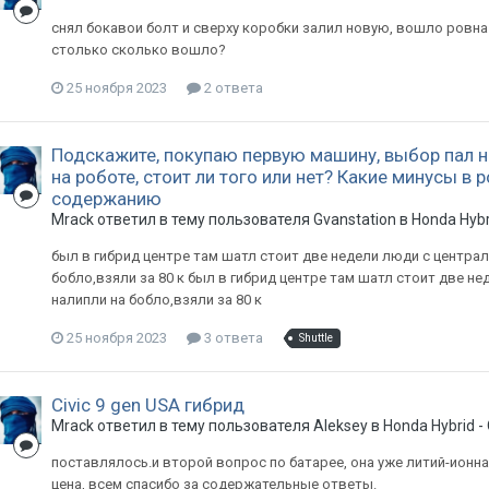
снял бокавои болт и сверху коробки залил новую, вошло ровна 
столько сколько вошло?
25 ноября 2023
2 ответа
Подскажите, покупаю первую машину, выбор пал на
на роботе, стоит ли того или нет? Какие минусы в 
содержанию
Mrack
ответил в тему пользователя
Gvanstation
в
Honda Hyb
был в гибрид центре там шатл стоит две недели люди с централь
бобло,взяли за 80 к был в гибрид центре там шатл стоит две не
налипли на бобло,взяли за 80 к
25 ноября 2023
3 ответа
Shuttle
Civic 9 gen USA гибрид
Mrack
ответил в тему пользователя
Aleksey
в
Honda Hybrid 
поставлялось.и второй вопрос по батарее, она уже литий-ионна
цена, всем спасибо за содержательные ответы.