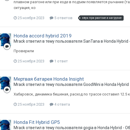
плавном разгоне или при езде в подъем появляется рычание (та
ситуация, ко
25 ноября 2023
5 ответов
звук при разгоне и нагрузке
Honda accord hybrid 2019
Mrack
ответил в тему пользователя
SanTana
в
Honda Hybrid
Проверили
25 ноября 2023
1 ответ
Мертвая батарея Honda Insight
Mrack
ответил в тему пользователя
GoodWini
в
Honda Hybrid
Хабаровск, динамика бешеная, расход по трассе составил 12.5 
25 ноября 2023
4 ответа
Honda Fit Hybrid GP5
Mrack
ответил в тему пользователя
gogia
в
Honda Hybrid - 