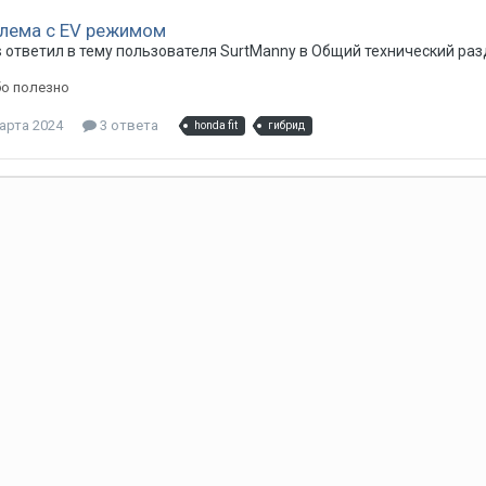
лема с EV режимом
s
ответил в тему пользователя
SurtManny
в
Общий технический раз
бо полезно
арта 2024
3 ответа
honda fit
гибрид