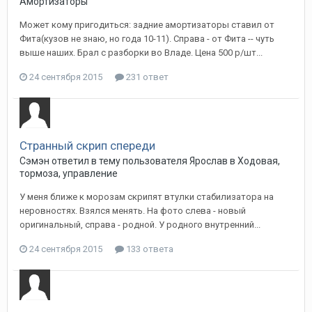
Амортизаторы
Может кому пригодиться: задние амортизаторы ставил от
Фита(кузов не знаю, но года 10-11). Справа - от Фита -- чуть
выше наших. Брал с разборки во Владе. Цена 500 р/шт...
24 сентября 2015
231 ответ
Странный скрип спереди
Сэмэн
ответил в тему пользователя
Ярослав
в
Ходовая,
тормоза, управление
У меня ближе к морозам скрипят втулки стабилизатора на
неровностях. Взялся менять. На фото слева - новый
оригинальный, справа - родной. У родного внутренний...
24 сентября 2015
133 ответа