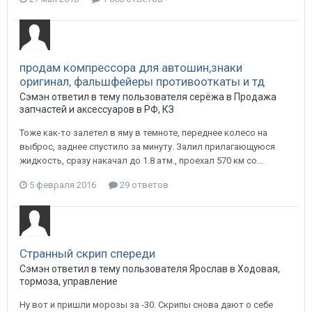
продам компрессора для автошин,знаки
оригинал, фальшфейеры противооткаты и тд
Сэмэн
ответил в тему пользователя
серёжа
в
Продажа
запчастей и аксессуаров в РФ, КЗ
Тоже как-то залетел в яму в темноте, переднее колесо на
выброс, заднее спустило за минуту. Залил прилагающуюся
жидкость, сразу накачал до 1.8 атм., проехал 570 км со...
5 февраля 2016
29 ответов
Странный скрип спереди
Сэмэн
ответил в тему пользователя
Ярослав
в
Ходовая,
тормоза, управление
Ну вот и пришли морозы за -30. Скрипы снова дают о себе