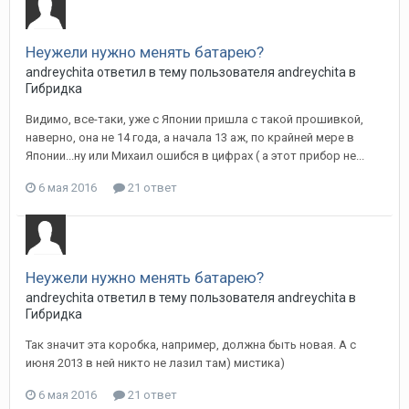
Неужели нужно менять батарею?
andreychita
ответил в тему пользователя
andreychita
в
Гибридка
Видимо, все-таки, уже с Японии пришла с такой прошивкой,
наверно, она не 14 года, а начала 13 аж, по крайней мере в
Японии...ну или Михаил ошибся в цифрах ( а этот прибор не...
6 мая 2016
21 ответ
Неужели нужно менять батарею?
andreychita
ответил в тему пользователя
andreychita
в
Гибридка
Так значит эта коробка, например, должна быть новая. А с
июня 2013 в ней никто не лазил там) мистика)
6 мая 2016
21 ответ