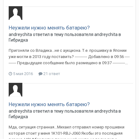
Неужели нужно менять батарею?
andreychita
ответил в тему пользователя
andreychita
в
Гибридка
Пригоняли со Владика...не с аукциона. Т.е. прошивку в Японии
уже могли в 2013 году поставить? ---------- Добавлено в 09:56 ----
------ Предыдущее сообщение было размещено в 09:37 ----------...
5 мая 2016
21 ответ
Неужели нужно менять батарею?
andreychita
ответил в тему пользователя
andreychita
в
Гибридка
Мда, ситуация странная...Михаил отправил номер прошивки
которая стоит у меня 1K101-RBJ-J060 Якобы это последняя