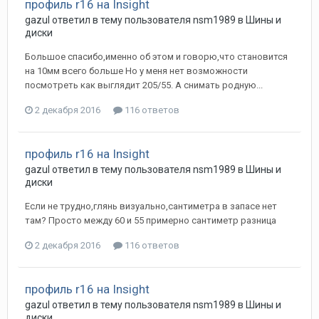
профиль r16 на Insight
gazul
ответил в тему пользователя
nsm1989
в
Шины и
диски
Большое спасибо,именно об этом и говорю,что становится
на 10мм всего больше Но у меня нет возможности
посмотреть как выглядит 205/55. А снимать родную...
2 декабря 2016
116 ответов
профиль r16 на Insight
gazul
ответил в тему пользователя
nsm1989
в
Шины и
диски
Если не трудно,глянь визуально,сантиметра в запасе нет
там? Просто между 60 и 55 примерно сантиметр разница
2 декабря 2016
116 ответов
профиль r16 на Insight
gazul
ответил в тему пользователя
nsm1989
в
Шины и
диски