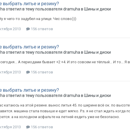
е выбрать литье и резину?
uha
ответил в тему пользователя
dramuha
в
Шины и диски
Ну я чего-то задубел на улице. Чес слово)))
ктября 2013
156 ответов
е выбрать литье и резину?
uha
ответил в тему пользователя
dramuha
в
Шины и диски
 сегодня... А периодами бывает +2 +4. И это совсем не тёплый... И то... Я 
ктября 2013
156 ответов
е выбрать литье и резину?
uha
ответил в тему пользователя
dramuha
в
Шины и диски
ас катаюсь на этой резине. вынос литья 45. по ширине всё ок. по высоте
авится. машина стала повыше и едет мягко. P.s. я не стал ждать когда 
рется. а на холодном асфальте на летней ездить уже не безопасно.
ктября 2013
156 ответов