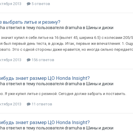
ктября 2013
5 ответов
е выбрать литье и резину?
uha
ответил в тему пользователя
dramuha
в
Шины и диски
 значит купил я себе литье на 16 (вылет 45, ширина 6.5) с колесами 205/
я был первый день теста, в дождь. Итак, первые же впечатления: 1. Ощ
вато. Это с одной стороны даже нравится, но иногда сильно передается в
ктября 2013
156 ответов
нибудь знает размер ЦО Honda Insight?
uha
ответил в тему пользователя
dramuha
в
Шины и диски
. Я уже купил литье с резиной. Сегодня долже забрать и поставить.
ктября 2013
11 ответов
нибудь знает размер ЦО Honda Insight?
uha
ответил в тему пользователя
dramuha
в
Шины и диски