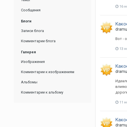
16 н
Сообщения
Блоги
Како
dram
Записи блога
Вот - о
Комментарии блога
13 н
Галерея
Изображения
Како
dram
Комментарии к изображениям
Идеаль
Альбомы
влияют
Комментарии к альбому
дороге
11 н
Како
dram