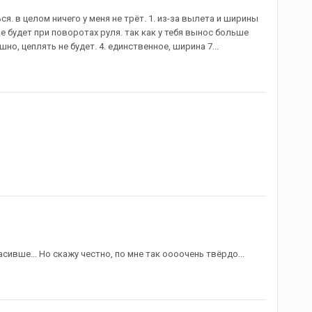
я. в целом ничего у меня не трёт. 1. из-за вылета и ширины
не будет при поворотах руля. так как у тебя вынос больше
шно, цеплять не будет. 4. единственное, ширина 7...
сивше... Но скажу честно, по мне так оооочень твёрдо...