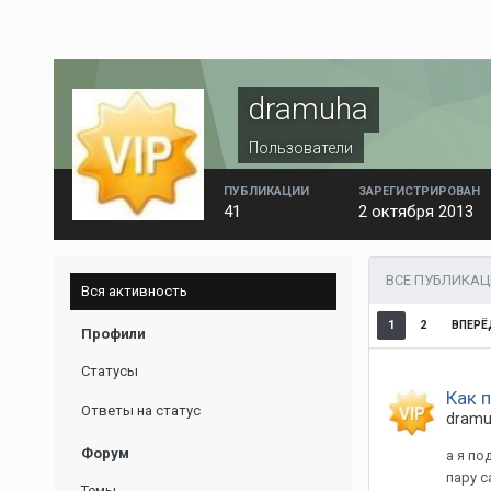
dramuha
Пользователи
ПУБЛИКАЦИИ
ЗАРЕГИСТРИРОВАН
41
2 октября 2013
ВСЕ ПУБЛИКА
Вся активность
1
2
ВПЕРЁ
Профили
Статусы
Как 
Ответы на статус
dram
Форум
а я по
пару с
Темы