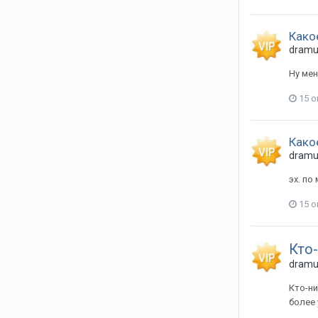
Како
dram
Ну мен
15 о
Како
dram
эх. по
15 о
Кто
dram
Кто-ни
более 