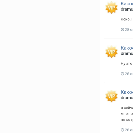
Како
dram
Ясно. 
28 о
Како
dram
Ну это
28 о
Како
dram
я сейч
мне нр
не сот
28 о