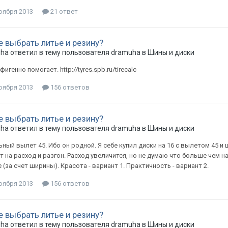
оября 2013
21 ответ
е выбрать литье и резину?
uha
ответил в тему пользователя
dramuha
в
Шины и диски
фигенно помогает. http://tyres.spb.ru/tirecalc
оября 2013
156 ответов
е выбрать литье и резину?
uha
ответил в тему пользователя
dramuha
в
Шины и диски
ный вылет 45. Ибо он родной. Я себе купил диски на 16 с вылетом 45 и 
 на расход и разгон. Расход увеличится, но не думаю что больше чем на
 (за счет ширины). Красота - вариант 1. Практичность - вариант 2.
оября 2013
156 ответов
е выбрать литье и резину?
uha
ответил в тему пользователя
dramuha
в
Шины и диски