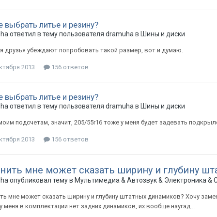
е выбрать литье и резину?
uha
ответил в тему пользователя
dramuha
в
Шины и диски
я друзья убеждают попробовать такой размер, вот и думаю.
ктября 2013
156 ответов
е выбрать литье и резину?
uha
ответил в тему пользователя
dramuha
в
Шины и диски
 моим подсчетам, значит, 205/55r16 тоже у меня будет задевать подкрылок
ктября 2013
156 ответов
-нить мне может сказать ширину и глубину ш
uha
опубликовал тему в
Мультимедиа & Автозвук & Электроника & 
ть мне может сказать ширину и глубину штатных динамиков? Хочу замени
у меня в комплектации нет задних динамиков, их вообще наугад...