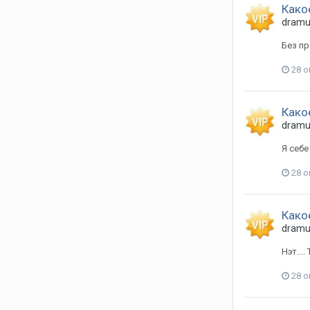
Како
dram
Без пр
28 о
Како
dram
Я себе
28 о
Како
dram
Нэт....
28 о