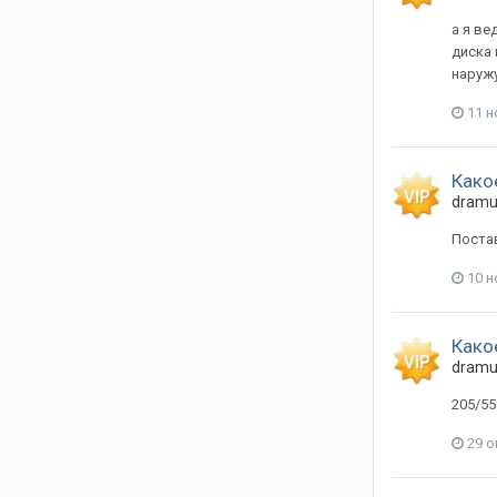
а я ве
диска 
наружу
11 н
Како
dram
Постав
10 н
Како
dram
205/55
29 о