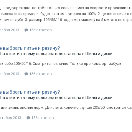
дь предупреждал. но трёт только если на ямах на скорости просаживатьс
вылезать за пределы будет, в этом я уверен на 100%. 2. цеплять ничего 
, чем в глубь. 3. размер 195/55/r16 поднимет машину на 5 мм. это не стра
оября 2013
156 ответов
е выбрать литье и резину?
uha
ответил в тему пользователя
dramuha
в
Шины и диски
ь себе 205/50/16. Смотрится отлично. Только про комфорт забудь.
оября 2013
156 ответов
е выбрать литье и резину?
uha
ответил в тему пользователя
dramuha
в
Шины и диски
 для зимы, вполне норм. Для лета, конечно, лучше 205/50, смотрится кра
ктября 2013
156 ответов