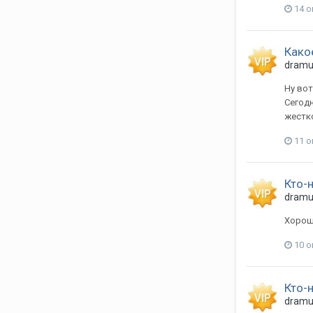
14 о
Како
dram
Ну вот
Сегодн
жестко
11 о
Кто-
dram
Хорошо
10 о
Кто-
dram