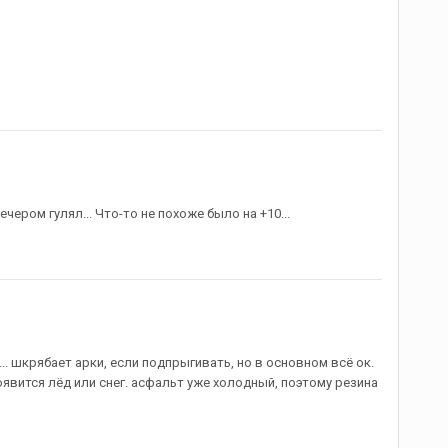
вечером гулял... Что-то не похоже было на +10...
... шкрябает арки, если подпрыгивать, но в основном всё ок.
появится лёд или снег. асфальт уже холодный, поэтому резина