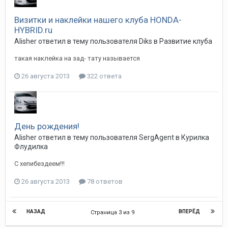
Визитки и наклейки нашего клуба HONDA-
HYBRID.ru
Alisher
ответил в тему пользователя
Diks
в
Развитие клуба
такая наклейка на зад- тату называется
26 августа 2013
322 ответа
День рождения!
Alisher
ответил в тему пользователя
SergAgent
в
Курилка
Флудилка
C хепибездеем!!!
26 августа 2013
78 ответов
НАЗАД
ВПЕРЁД
Страница 3 из 9