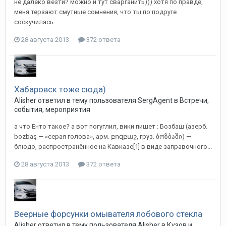
не далеко везти? можно и тут сварганить))) хотя по правде,
меня терзают смутные сомнения, что ты по подруге
соскучилась
28 августа 2013
372 ответа
Хабаровск тоже сюда)
Alisher
ответил в тему пользователя
SergAgent
в
Встречи,
события, мероприятия
а что Енто такое? а вот погуглил, вики пишет : Бозбаш (азерб.
bozbaş — «серая голова», арм. բոզբաշ, груз. ბოზბაში) —
блюдо, распространённое на Кавказе[1] в виде заправочного...
28 августа 2013
372 ответа
Веерные форсунки омывателя лобового стекла
Alisher
ответил в тему пользователя
Alisher
в
Кузов и