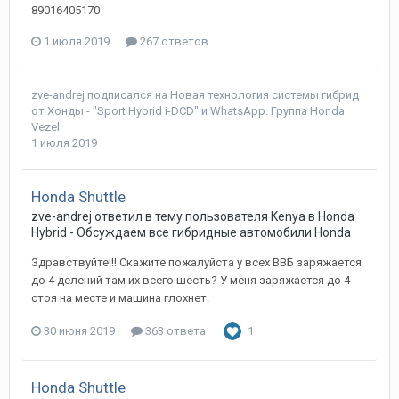
89016405170
1 июля 2019
267 ответов
zve-andrej
подписался на
Новая технология системы гибрид
от Хонды - "Sport Hybrid i-DCD"
и
WhatsApp. Группа Honda
Vezel
1 июля 2019
Honda Shuttle
zve-andrej
ответил в тему пользователя
Kenya
в
Honda
Hybrid - Обсуждаем все гибридные автомобили Honda
Здравствуйте!!! Скажите пожалуйста у всех ВВБ заряжается
до 4 делений там их всего шесть? У меня заряжается до 4
стоя на месте и машина глохнет.
30 июня 2019
363 ответа
1
Honda Shuttle