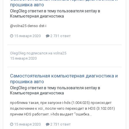
прошивка авто
OlegOleg
ответил в тему пользователя
sentay
в
Компьютерная диагностика
@volna25 denso dst-i
15 января 2020
2 731 ответ
OlegOleg
подписался на
volna25
15 января 2020
Самостоятельная компьютерная диагностика и
прошивка авто
OlegOleg
ответил в тему пользователя
sentay
в
Компьютерная диагностика
проблема такая, при запуске i-hds (1.004.025) происходит
подключение к vci , после чего переходит в HDS (3.102.051)
причем HDS работает. i-hds выдает "ошибка...
15 января 2020
2 731 ответ