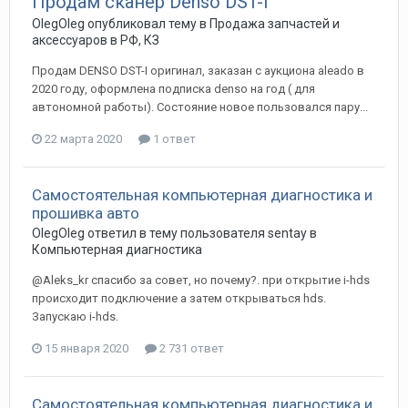
Продам сканер Denso DST-I
OlegOleg
опубликовал тему в
Продажа запчастей и
аксессуаров в РФ, КЗ
Продам DENSO DST-I оригинал, заказан с аукциона aleado в
2020 году, оформлена подписка denso на год ( для
автономной работы). Состояние новое пользовался пару...
22 марта 2020
1 ответ
Самостоятельная компьютерная диагностика и
прошивка авто
OlegOleg
ответил в тему пользователя
sentay
в
Компьютерная диагностика
@Aleks_kr спасибо за совет, но почему?. при открытие i-hds
происходит подключение а затем открываться hds.
Запускаю i-hds.
15 января 2020
2 731 ответ
Самостоятельная компьютерная диагностика и