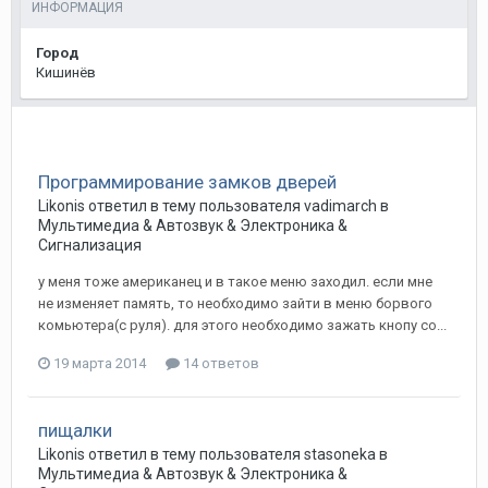
ИНФОРМАЦИЯ
Город
Кишинёв
Программирование замков дверей
Likonis
ответил в тему пользователя
vadimarch
в
Мультимедиа & Автозвук & Электроника &
Сигнализация
у меня тоже американец и в такое меню заходил. если мне
не изменяет память, то необходимо зайти в меню борвого
комьютера(с руля). для этого необходимо зажать кнопу со...
19 марта 2014
14 ответов
пищалки
Likonis
ответил в тему пользователя
stasoneka
в
Мультимедиа & Автозвук & Электроника &