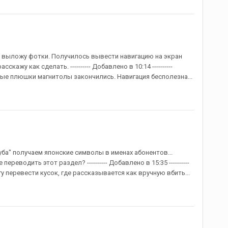
да выложу фотки. Получилось вывести навигацию на экран
кажу как сделать. ---------- Добавлено в 10:14 ----------
зные плюшки магнитолы закончились. Навигация бесполезна...
уба" получаем японские символы в именах абонентов...
реводить этот раздел? ---------- Добавлено в 15:35 ----------
у перевести кусок, где рассказывается как вручную вбить...