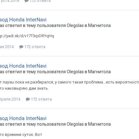
густа 2014
172 ответа
вод Honda InterNavi
as
ответил в тему пользователя
Olegolas
в
Магнитола
tp://yadi.sk/d/v17T3rpDRYqHq
ая 2014
172 ответа
вод Honda InterNavi
as
ответил в тему пользователя
Olegolas
в
Магнитола
т паузы пока не разбирался, у самого такая проблема...есть вероятност
то наковыряю дам знать.
преля 2014
172 ответа
вод Honda InterNavi
as
ответил в тему пользователя
Olegolas
в
Магнитола
о времени суток. Вот