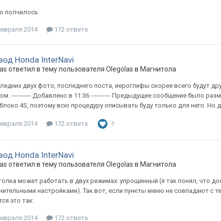
то полчилось
февраля 2014
172 ответа
вод Honda InterNavi
as
ответил в тему пользователя
Olegolas
в
Магнитола
ледних двух фото, последнего поста, иероглифы скорее всего будут др
м. ---------- Добавлено в 11:36 ---------- Предыдущее сообщение было разме
блоко 4S, поэтому всю процедуру описывать буду только для него. Но ду
февраля 2014
172 ответа
1
вод Honda InterNavi
as
ответил в тему пользователя
Olegolas
в
Магнитола
олка может работать в двух режимах: упрощенный (я так понял, что д
ительными настройками). Так вот, если пункты меню не совпадают с т
ся это так:
февраля 2014
172 ответа