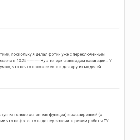
угими, поскольку я делал фотки уже с переключенным
щено в 10:25 ---------- Ну а теперь с выводом навигации... У
маю, что нечто похожее есть и для других моделей...
оступны только основные функции) и расширенный (с
еми что на фото, то надо переключить режим работы ГУ.