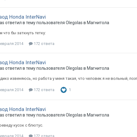
вод Honda InterNavi
as
ответил в тему пользователя
Olegolas
в
Магнитола
 что бы заткнуть тетку:
февраля 2014
172 ответа
вод Honda InterNavi
as
ответил в тему пользователя
Olegolas
в
Магнитола
дико извеняюсь, но работа у меня такая, что человек я не вольный, по
февраля 2014
172 ответа
1
вод Honda InterNavi
as
ответил в тему пользователя
Olegolas
в
Магнитола
реведу кусок с блютус.
февраля 2014
172 ответа