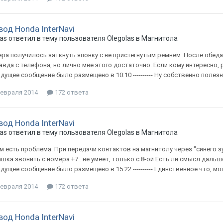
вод Honda InterNavi
as
ответил в тему пользователя
Olegolas
в
Магнитола
ера получилось заткнуть японку с не пристегнутым ремнем. После обе
равда с телефона, но лично мне этого достаточно. Если кому интересно, расс
ущее сообщение было размещено в 10:10 ---------- Ну собственно поле
февраля 2014
172 ответа
вод Honda InterNavi
as
ответил в тему пользователя
Olegolas
в
Магнитола
 есть проблема. При передачи контактов на магнитолу через "синего з
шка звонить с номера +7...не умеет, только с 8-ой Есть ли смысл дальше пе
ущее сообщение было размещено в 15:22 ---------- Единственное что, мог
февраля 2014
172 ответа
вод Honda InterNavi