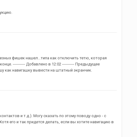
укцию.
езных фишек нашел...типа как отключить тетю, которая
це. ---------- Добавлено в 12:02 ---------- Предыдущее
пишу как навигашку вывести на штатный экранчик.
нтактов и т.д.). Могу сказать по этому поводу одно - с
Хотя его и так придется делать, если вы хотите навигацию в