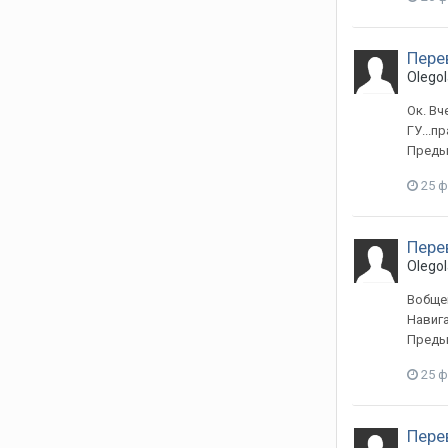
Пере
Olegol
Ок. Вч
ГУ...п
Предыд
25 
Пере
Olegol
Вобщем
Навига
Предыд
25 
Пере