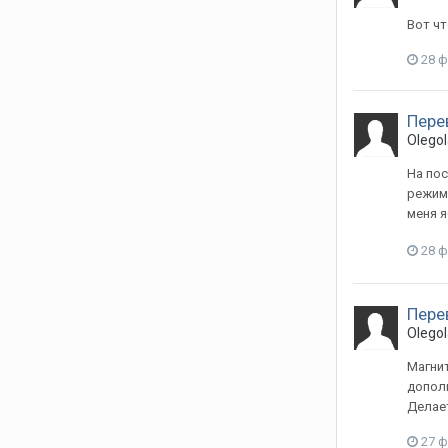
Вот ч
28 
Пере
Olegol
На пос
режимо
меня я
28 
Пере
Olegol
Магнит
дополн
Делает
27 