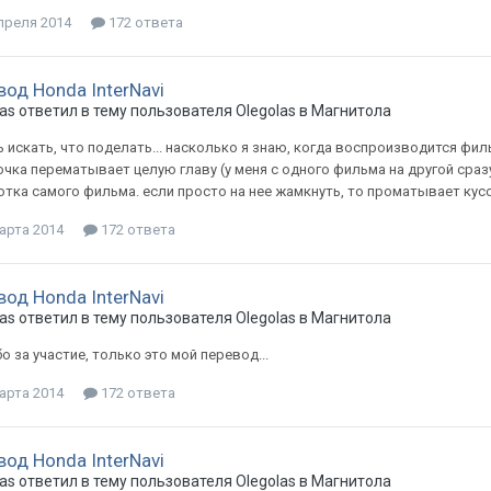
преля 2014
172 ответа
вод Honda InterNavi
as
ответил в тему пользователя
Olegolas
в
Магнитола
ь искать, что поделать... насколько я знаю, когда воспроизводится фил
чка перематывает целую главу (у меня с одного фильма на другой сраз
тка самого фильма. если просто на нее жамкнуть, то проматывает кусок 
арта 2014
172 ответа
вод Honda InterNavi
as
ответил в тему пользователя
Olegolas
в
Магнитола
о за участие, только это мой перевод...
арта 2014
172 ответа
вод Honda InterNavi
as
ответил в тему пользователя
Olegolas
в
Магнитола