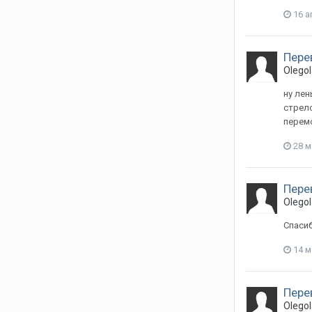
16 а
Пере
Olegol
ну лен
стрело
перемо
28 м
Пере
Olegol
Спасиб
14 м
Пере
Olegol