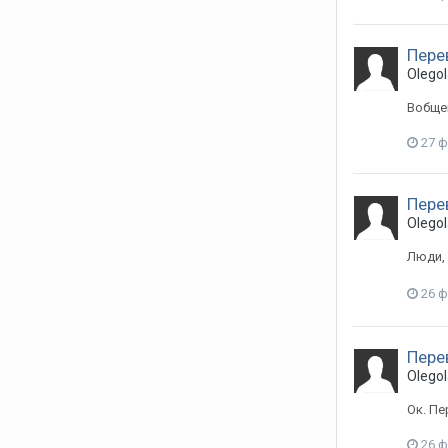
Пере
Olegol
Вобщем
27 
Пере
Olegol
Люди, 
26 
Пере
Olegol
Ок. Пе
26 