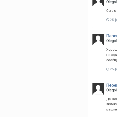
Olegol
Сегодн
25 
Пере
Olegol
Хорошо
говори
сообще
25 
Пере
Olegol
Да, ко
яблоко
машину