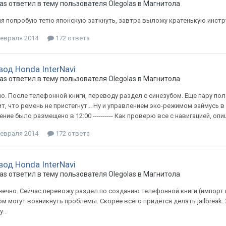
as
ответил в тему пользователя
Olegolas
в
Магнитола
я попробую тетю японскую заткнуть, завтра выложу кратенькую инстр
февраля 2014
172 ответа
вод Honda InterNavi
as
ответил в тему пользователя
Olegolas
в
Магнитола
. После телефонной книги, переводу раздел с синезубом. Еще пару пол
т, что ремень не пристегнут... Ну и управлением эко-режимом займусь в кон
ние было размещено в 12:00 ---------- Как проверю все с навигацией, о
февраля 2014
172 ответа
вод Honda InterNavi
as
ответил в тему пользователя
Olegolas
в
Магнитола
нечно. Сейчас перевожу раздел по созданию телефонной книги (импорт ко
м могут возникнуть проблемы. Скорее всего придется делать jailbreak. 
...