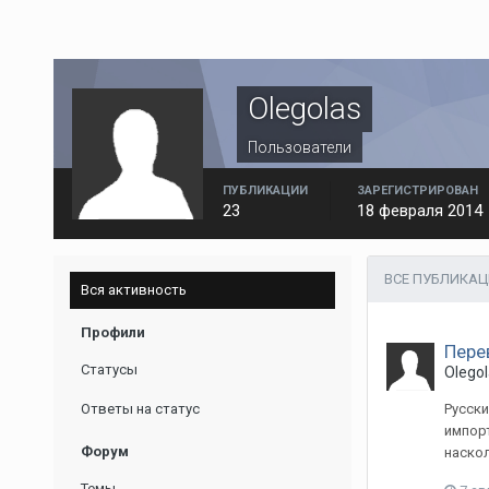
Olegolas
Пользователи
ПУБЛИКАЦИИ
ЗАРЕГИСТРИРОВАН
23
18 февраля 2014
ВСЕ ПУБЛИКАЦ
Вся активность
Профили
Пере
Статусы
Olegol
Ответы на статус
Русски
импорт
Форум
наскол
Темы