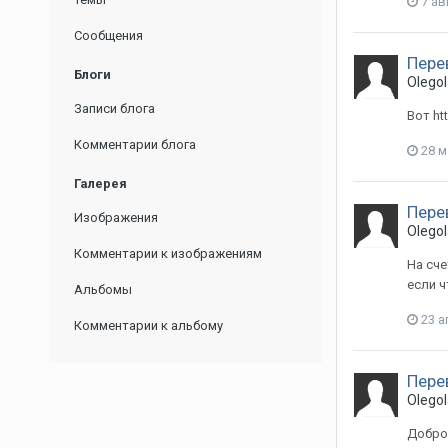
7 ав
Сообщения
Пере
Блоги
Olegol
Записи блога
Вот ht
Комментарии блога
28 м
Галерея
Пере
Изображения
Olegol
Комментарии к изображениям
На сче
если ч
Альбомы
23 а
Комментарии к альбому
Пере
Olegol
Доброг