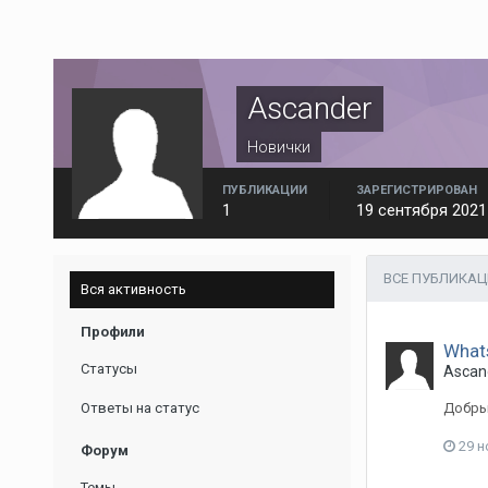
Ascander
Новички
ПУБЛИКАЦИИ
ЗАРЕГИСТРИРОВАН
1
19 сентября 2021
ВСЕ ПУБЛИКАЦ
Вся активность
Профили
What
Статусы
Ascan
Ответы на статус
Добрый
29 н
Форум
Темы