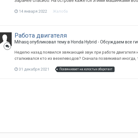
Заранее спасибо. На острове кажется этими машинками вооб
14 января 2022
Жалоба
Работа двигателя
Mihasq
опубликовал тему в
Honda Hybrid - Обсуждаем все 
Неделю назад появился звякающий звук при работе двигателя 
сталкивался кто из везелеводов? Сначала позвякивал иногда, 
31 декабря 2021
Позвякивает на холостых оборотахт