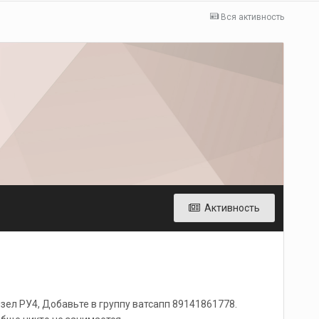
Вся активность
Активность
зел РУ4, Добавьте в группу ватсапп 89141861778.