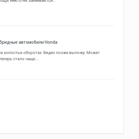
ще никто не занимается...
гибридные автомобили Honda
на холостых оборотах. Видео позже выложу. Может
теперь стало чаще….