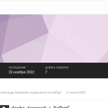
ПОСЕЩЕНИЕ
ДНЕЙ В ЛИДЕРАХ
22 ноября 2022
7
лександр Маверик
подписался на
ХиРурГ
21 июля 2023
dasha_tarasyuk
ХиРурГ