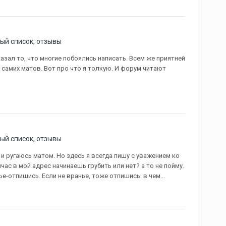
ый список, отзывы
азал то, что многие побоялись написать. Всем же приятней
самих матов. Вот про что я толкую. И форум читают
ый список, отзывы
ь и ругаюсь матом. Но здесь я всегда пишу с уважением ко
йчас в мой адрес начинаешь грубить или нет? а то не пойму.
ье-отпишись. Если не вранье, тоже отпишись. в чем...