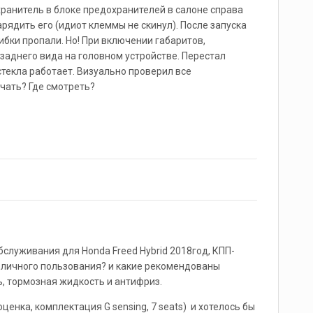
хранитель в блоке предохранителей в салоне справа
рядить его (идиот клеммы не скинул). После запуска
ибки пропали. Но! При включении габаритов,
заднего вида на головном устройстве. Перестал
стекла работает. Визуально проверил все
ачать? Где смотреть?
служивания для Honda Freed Hybrid 2018год, КПП-
ля личного пользования? и какие рекомендованы
, тормозная жидкость и антифриз.
ценка, комплектация G sensing, 7 seats) и хотелось бы