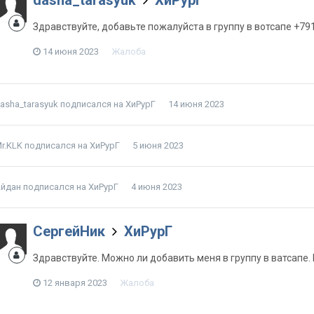
Здравствуйте, добавьте пожалуйста в группу в вотсапе +79
14 июня 2023
Жалоба
asha_tarasyuk
подписался на
ХиРурГ
14 июня 2023
r.KLK
подписался на
ХиРурГ
5 июня 2023
йдан
подписался на
ХиРурГ
4 июня 2023
СергейНик
ХиРурГ
Здравствуйте. Можно ли добавить меня в группу в ватсапе
12 января 2023
Жалоба