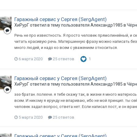
Гаражный сервис у Сергея (SergAgent)
ХиРурГ
ответил в тему пользователя
Александр1985
в
Чёрн
Речь не про известность. Я просто человек прямолинейный, и ск
читать красивую речь. Матершинную фразу можно написать без 
много людей, и надо ко всем с уважением относиться.
6 марта 2020
25 ответов
1
Гаражный сервис у Сергея (SergAgent)
ХиРурГ
ответил в тему пользователя
Александр1985
в
Чёрн
эээ братан. полехче. я тебе скажу так, в жизни я много матерюс
всем. И никому я ерунду не впариваю, ибо не мой принцип. ты се
человек задал вопрос, ответа нет. Если написал пост, и он вран
5 марта 2020
25 ответов
Гаражный сервис у Сергея (SergAgent)