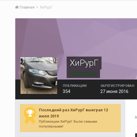
Главная
ХиРурГ
ХиРурГ
Специалисты
ПУБЛИКАЦИИ
ЗАРЕГИСТРИРОВАН
354
27 июня 2016
Последний раз ХиРурГ выиграл 12
июля 2019
А
Публикации ХиРурГ были самыми
популярными!