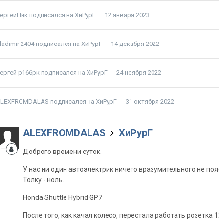
ергейНик
подписался на
ХиРурГ
12 января 2023
ladimir 2404
подписался на
ХиРурГ
14 декабря 2022
ергей р166рк
подписался на
ХиРурГ
24 ноября 2022
LEXFROMDALAS
подписался на
ХиРурГ
31 октября 2022
ALEXFROMDALAS
ХиРурГ
Доброго времени суток.
У нас ни один автоэлектрик ничего вразумительного не пояс
Толку - ноль.
Honda Shuttle Hybrid GP7
После того, как качал колесо, перестала работать розетка 