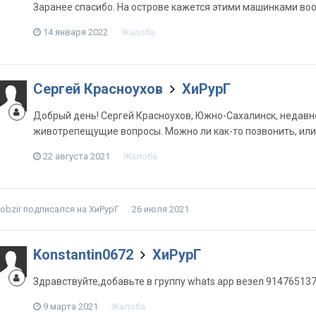
Заранее спасибо. На острове кажется этими машинками вооб
14 января 2022
Жалоба
Сергей Красноухов
ХиРурГ
Добрый день! Сергей Красноухов, Южно-Сахалинск, недавно
животрепещущие вопросы. Можно ли как-то позвонить, или 
22 августа 2021
Жалоба
obzir
подписался на
ХиРурГ
26 июля 2021
Konstantin0672
ХиРурГ
Здравствуйте,добавьте в группу whats app везел 91476513
9 марта 2021
Жалоба