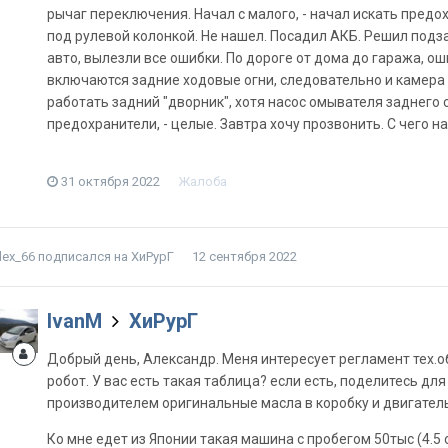
рычаг переключения. Начал с малого, - начал искать предо
под рулевой колонкой. Не нашел. Посадил АКБ. Решил подза
авто, вылезли все ошибки. По дороге от дома до гаража, ош
включаются задние ходовые огни, следовательно и камера 
работать задний "дворник", хотя насос омывателя заднего 
предохранители, - целые. Завтра хочу прозвонить. С чего н
31 октября 2022
Жалоба
lex_66
подписался на
ХиРурГ
12 сентября 2022
IvanM
ХиРурГ
Добрый день, Александр. Меня интересует регламент тех.об
робот. У вас есть такая таблица? если есть, поделитесь д
производителем оригинальные масла в коробку и двигатель
Ко мне едет из Японии такая машина с пробегом 50тыс (4.5 о