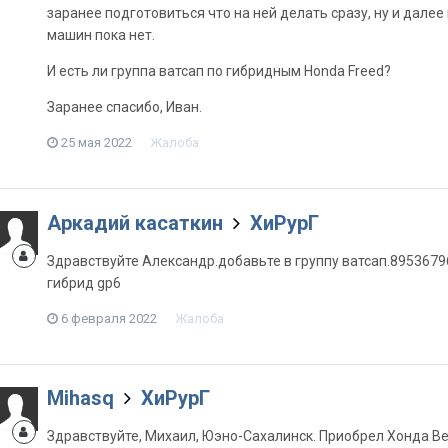
заранее подготовиться что на ней делать сразу, ну и дале
машин пока нет.
И есть ли группа ватсап по гибридным Honda Freed?
Заранее спасибо, Иван.
25 мая 2022
Жалоба
Аркадий касаткин
ХиРурГ
Здравствуйте Александр.добавьте в группу ватсап.8953679
гибрид gp6
6 февраля 2022
Жалоба
Mihasq
ХиРурГ
Здравствуйте, Михаил, Юэно-Сахалинск. Приобрел Хонда Ве