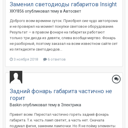
Заменил светодиоды габаритов Insight
XKY856
опубликовал тему в
Автосвет
Доброго всем времени суток. Приобрел сие чудо автопрома
и не проверил на момент покупки световое оборудование.
Результат — в правом фонаре на габаритах работают
только три диода из девяти, слева вообще мертво. Фонарь
не разборный, поэтому заказал на всем известном сайте сет
из пятидесяти светодиодов...
3 ноября 2018
6 ответов
Задний фонарь габарита частично не
горит
Baskin
опубликовал тему в
Электрика
Привет всем. Перестал частично гореть задний фонарь
габарита. Т.е. часть ламп светит, а часть нет. Сначала
подумал фигня, заменим лампочки. Но Я не пойму элементы