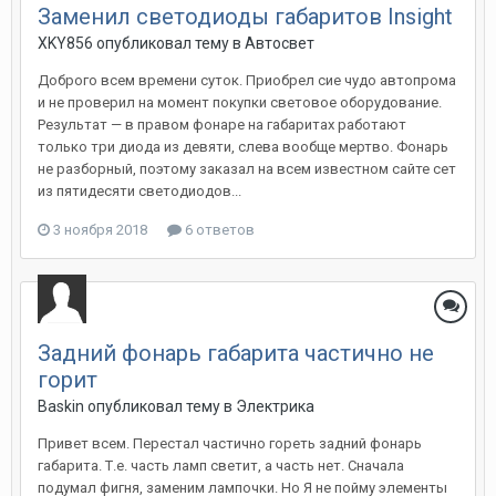
Заменил светодиоды габаритов Insight
XKY856
опубликовал тему в
Автосвет
Доброго всем времени суток. Приобрел сие чудо автопрома
и не проверил на момент покупки световое оборудование.
Результат — в правом фонаре на габаритах работают
только три диода из девяти, слева вообще мертво. Фонарь
не разборный, поэтому заказал на всем известном сайте сет
из пятидесяти светодиодов...
3 ноября 2018
6 ответов
Задний фонарь габарита частично не
горит
Baskin
опубликовал тему в
Электрика
Привет всем. Перестал частично гореть задний фонарь
габарита. Т.е. часть ламп светит, а часть нет. Сначала
подумал фигня, заменим лампочки. Но Я не пойму элементы