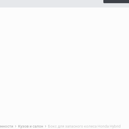
бенности
Кузов и салон
Бокс для запасного колеса Honda Hybrid