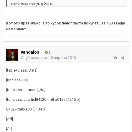
пенопласт ее углубить.
вот это правильно, а то кусок пенопласта покупать за 4500 ваще
не вариант
vandalos
2
Опубликовано:
15 апреля 2013
[table=class: Data]
[tr=class: Sh]
[td=class: Lt brand][/td]
[td=class: Lt artic]84520-tm8-a01za (1215 р)
84527-tm8-a00 (3104 р)
[/td]
[/tr]