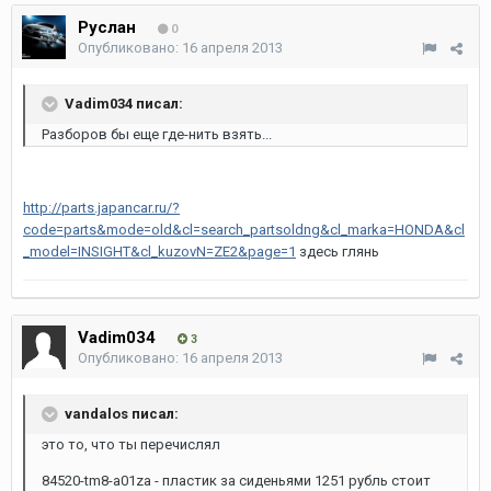
Руслан
0
Опубликовано:
16 апреля 2013
Vadim034 писал:
Разборов бы еще где-нить взять...
http://parts.japancar.ru/?
code=parts&mode=old&cl=search_partsoldng&cl_marka=HONDA&cl
_model=INSIGHT&cl_kuzovN=ZE2&page=1
здесь глянь
Vadim034
3
Опубликовано:
16 апреля 2013
vandalos писал:
это то, что ты перечислял
84520-tm8-a01za - пластик за сиденьями 1251 рубль стоит