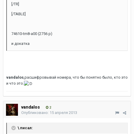
[/TR]
[/TABLE]
74610-tm8-a00 (2756 р)
и докатка
vandalos
,расшифровывай номера, что бы понятно было, кто это
и что это.
vandalos
2
Опубликовано:
15 апреля 2013
\ писал: