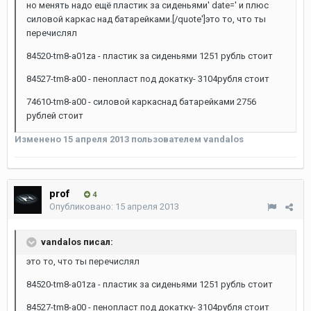
но менять надо ещё пластик за сиденьями' date=' и плюс
силовой каркас над батарейками.[/quote']это то, что ты
перечислял
84520-tm8-a01za - пластик за сиденьями 1251 рубль стоит
84527-tm8-a00 - пенопласт под докатку- 3104рубля стоит
74610-tm8-a00 - силовой каркаснад батарейками 2756
рублей стоит
Изменено
15 апреля 2013
пользователем vandalos
prof
4
Опубликовано:
15 апреля 2013
vandalos писал:
это то, что ты перечислял
84520-tm8-a01za - пластик за сиденьями 1251 рубль стоит
84527-tm8-a00 - пенопласт под докатку- 3104рубля стоит