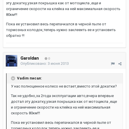
эту докатку,узкая покрышка как от мотоцикла ,еще и
ограничение скорости на клейка на ней максимальная скорость
80км!!!
Пока ее установил весь перепачкался в черной пыле от
тормозных колодок,теперь нужно заклееить ее и установить
обратно !!!
Garoldan
0
Опубликовано:
3 июня 2013
Vadim писал:
У нас полноценное колесо не встает,вместо этой докатки?
Так не удобно,за 2года эксплуатации авто,вчера впервые
достал эту докатку,узкая покрышка как от мотоцикла ,еще
и ограничение скорости на клейка на ней максимальная
скорость 80км!!!
Пока ее установил весь перепачкался в черной пыле от
тормозных колодок,теперь нужно заклееить ее и