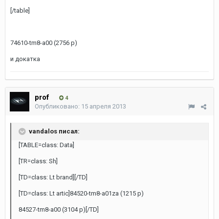
[/table]
74610-tm8-a00 (2756 р)
и докатка
prof
4
Опубликовано:
15 апреля 2013
vandalos писал:
[TABLE=class: Data]
[TR=class: Sh]
[TD=class: Lt brand][/TD]
[TD=class: Lt artic]84520-tm8-a01za (1215 р)
84527-tm8-a00 (3104 р)[/TD]