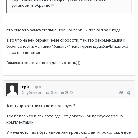
установить обратно !!!
это ещё что замечательно, только первый прокол за 2 года.
а то что на ней ограничение скорости, так это рекомендация к
безопасности. На таких "бананах" некоторые шумаХЕРЫ далеко
за сотню носятся...
Замена колеса дело не для чистюль)))
rpk
0
Опубликовано:
3 июня 2013
А антипрокол никто не использует?
Тем более что в тех авто где нет докатки, он предусмотрен в
комплектации.
У меня есть пара бутыльков хайгировских с антипроколом, я все