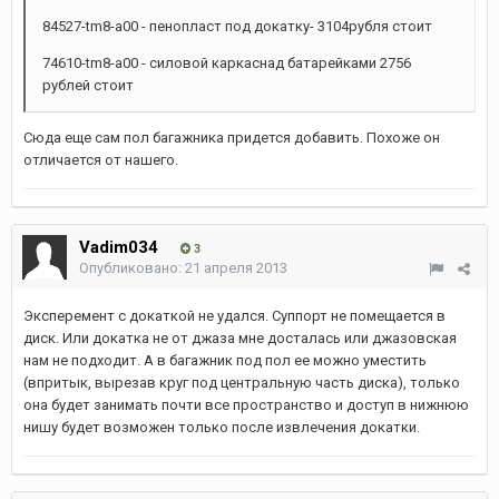
84527-tm8-a00 - пенопласт под докатку- 3104рубля стоит
74610-tm8-a00 - силовой каркаснад батарейками 2756
рублей стоит
Сюда еще сам пол багажника придется добавить. Похоже он
отличается от нашего.
Vadim034
3
Опубликовано:
21 апреля 2013
Эксперемент с докаткой не удался. Суппорт не помещается в
диск. Или докатка не от джаза мне досталась или джазовская
нам не подходит. А в багажник под пол ее можно уместить
(впритык, вырезав круг под центральную часть диска), только
она будет занимать почти все пространство и доступ в нижнюю
нишу будет возможен только после извлечения докатки.