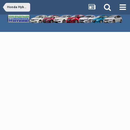
Honda Hybrid - Обсуждаем все гибридные автомобили Honda