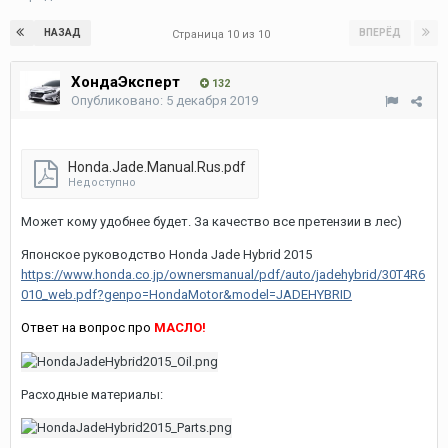
НАЗАД
ВПЕРЁД
Страница 10 из 10
ХондаЭксперт
132
Опубликовано:
5 декабря 2019
Honda.Jade.Manual.Rus.pdf
Недоступно
Может кому удобнее будет. За качество все претензии в лес)
Японское руководство Honda Jade Hybrid 2015
https://www.honda.co.jp/ownersmanual/pdf/auto/jadehybrid/30T4R6
010_web.pdf?genpo=HondaMotor&model=JADEHYBRID
Ответ на вопрос про
МАСЛО!
Расходные материалы: