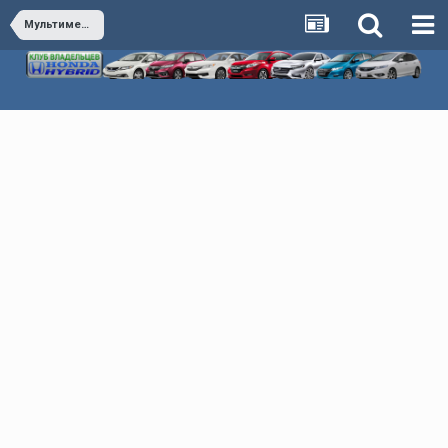
Мультимедиа & Автозвук & Электроника & Сигнализация