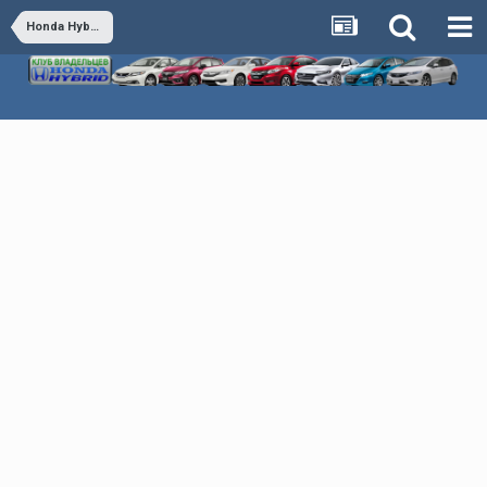
Honda Hybrid - Обсуждаем все гибридные автомобили Honda