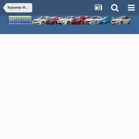
Курилка Флудилка