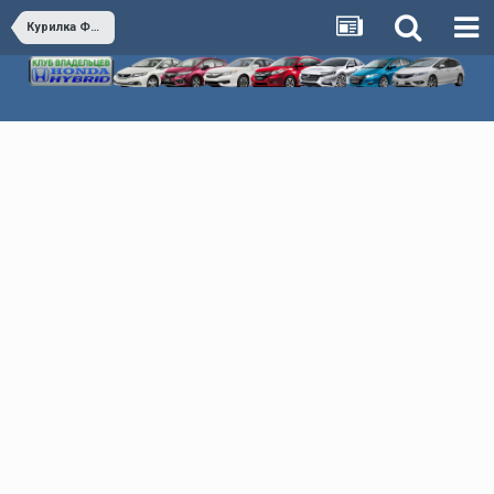
Курилка Флудилка