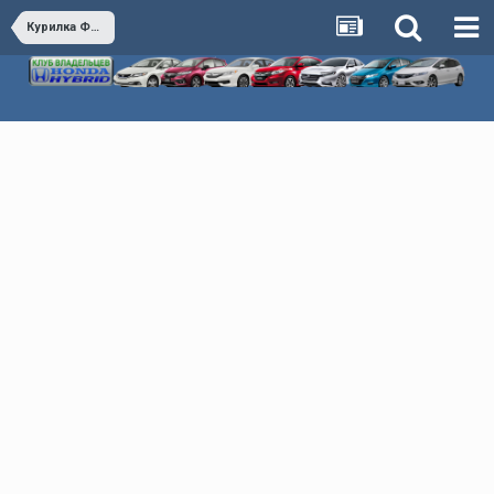
Курилка Флудилка