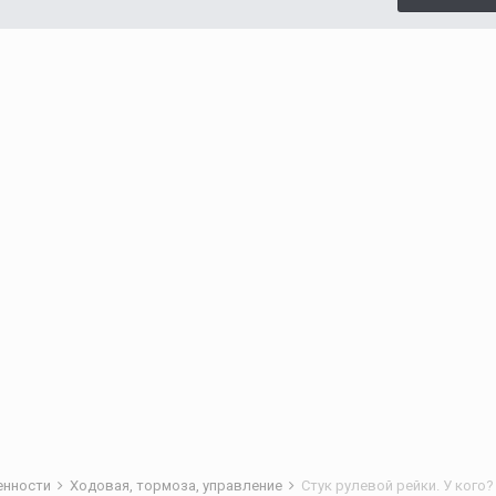
бенности
Ходовая, тормоза, управление
Стук рулевой рейки. У кого?