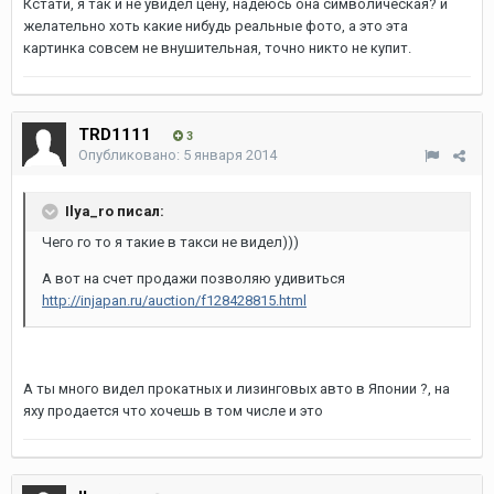
Кстати, я так и не увидел цену, надеюсь она символическая? и
желательно хоть какие нибудь реальные фото, а это эта
картинка совсем не внушительная, точно никто не купит.
TRD1111
3
Опубликовано:
5 января 2014
Ilya_ro писал:
Чего го то я такие в такси не видел)))
А вот на счет продажи позволяю удивиться
http://injapan.ru/auction/f128428815.html
А ты много видел прокатных и лизинговых авто в Японии ?, на
яху продается что хочешь в том числе и это