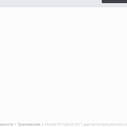
бенности
Трансмиссия
Honda FIT Hybrid 2011 дергается при разгоне с 