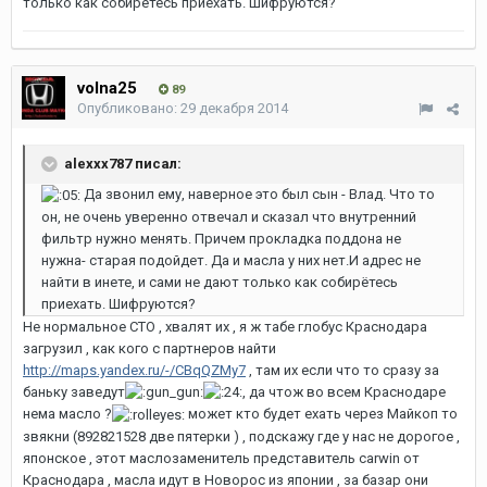
только как собирётесь приехать. Шифруются?
volna25
89
Опубликовано:
29 декабря 2014
alexxx787 писал:
Да звонил ему, наверное это был сын - Влад. Что то
он, не очень уверенно отвечал и сказал что внутренний
фильтр нужно менять. Причем прокладка поддона не
нужна- старая подойдет. Да и масла у них нет.И адрес не
найти в инете, и сами не дают только как собирётесь
приехать. Шифруются?
Не нормальное СТО , хвалят их , я ж табе глобус Краснодара
загрузил , как кого с партнеров найти
http://maps.yandex.ru/-/CBqQZMy7
, там их если что то сразу за
баньку заведут
, да чтож во всем Краснодаре
нема масло ?
может кто будет ехать через Майкоп то
звякни (892821528 две пятерки ) , подскажу где у нас не дорогое ,
японское , этот маслозаменитель представитель carwin от
Краснодара , масла идут в Новорос из японии , за базар они