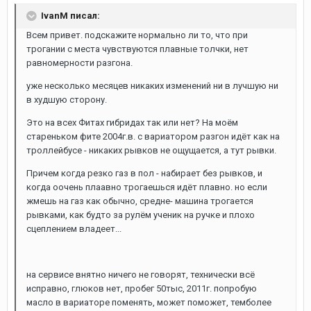
IvanM писал:
Всем привет. подскажите нормально ли то, что при
трогании с места чувствуются плавные толчки, нет
равномерности разгона.
уже несколько месяцев никаких изменений ни в лучшую ни
в худшую сторону.
Это на всех Фитах гибридах так или нет? На моём
стареньком фите 2004г.в. с вариатором разгон идёт как на
троллейбусе - никаких рывков не ощущается, а тут рывки.
Причем когда резко газ в пол - набирает без рывков, и
когда оочень плаавно трогаешься идёт плавно. но если
жмешь на газ как обычно, средне- машина трогается
рывками, как будто за рулём ученик на ручке и плохо
сцеплением владеет...
на сервисе внятно ничего не говорят, технически всё
исправно, глюков нет, пробег 50тыс, 2011г. попробую
масло в вариаторе поменять, может поможет, темболее