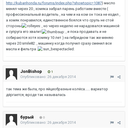
http://kubanhonda.ru/forums/index.php?showtopic=1087
) масло
менял через 20 , хомяка забрал парень работаем вместе (
профессиональный водитель , на чем и на ком он тока не ездил ,
а хомяк понравился, единственное боялся что сруль не стой
стороны
, но через неделю не нарадовался машиной
и супруга его хвалит
, и пока продавать и не
собираются хотя хомяку 10 лет ) на гибридном так же меняю
через 20:smile82: , машинку когда получил сразу сменил все
масла и фильтра .
JonBishop
1
Опубликовано:
26 декабря 2014
так тема же была, про яйцеобразные колёса...... вариатор
дёргается, вроде так называлась
бурый
0
Опубликовано:
26 декабря 2014