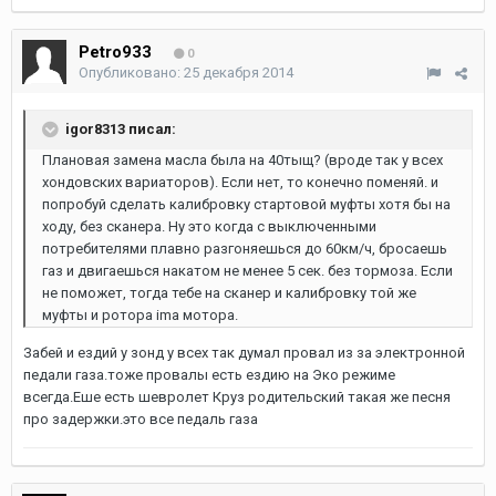
Petro933
0
Опубликовано:
25 декабря 2014
igor8313 писал:
Плановая замена масла была на 40тыщ? (вроде так у всех
хондовских вариаторов). Если нет, то конечно поменяй. и
попробуй сделать калибровку стартовой муфты хотя бы на
ходу, без сканера. Ну это когда с выключенными
потребителями плавно разгоняешься до 60км/ч, бросаешь
газ и двигаешься накатом не менее 5 сек. без тормоза. Если
не поможет, тогда тебе на сканер и калибровку той же
муфты и ротора ima мотора.
Забей и ездий у зонд у всех так думал провал из за электронной
педали газа.тоже провалы есть ездию на Эко режиме
всегда.Еше есть шевролет Круз родительский такая же песня
про задержки.это все педаль газа