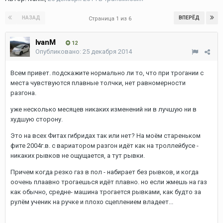
НАЗАД
ВПЕРЁД
Страница 1 из 6
IvanM
12
Опубликовано:
25 декабря 2014
Всем привет. подскажите нормально ли то, что при трогании с
места чувствуются плавные толчки, нет равномерности
разгона.
уже несколько месяцев никаких изменений ни в лучшую ни в
худшую сторону.
Это на всех Фитах гибридах так или нет? На моём стареньком
фите 2004г.в. с вариатором разгон идёт как на троллейбусе -
никаких рывков не ощущается, а тут рывки.
Причем когда резко газ в пол - набирает без рывков, и когда
оочень плаавно трогаешься идёт плавно. но если жмешь на газ
как обычно, средне- машина трогается рывками, как будто за
рулём ученик на ручке и плохо сцеплением владеет...