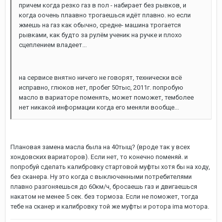
причем когда резко газ в пол - набирает без рывков, и
когда оочень плаавно трогаешься идёт плавно. но если
жмешь на газ как обычно, средне- машина трогается
рывками, как будто за рулём ученик на ручке и плохо
сцеплением владеет...
на сервисе внятно ничего не говорят, технически всё
исправно, глюков нет, пробег 50тыс, 2011г. попробую
масло в вариаторе поменять, может поможет, темболее
нет никакой информации когда его меняли вообще...
Плановая замена масла была на 40тыщ? (вроде так у всех
хондовских вариаторов). Если нет, то конечно поменяй. и
попробуй сделать калибровку стартовой муфты хотя бы на ходу,
без сканера. Ну это когда с выключенными потребителями
плавно разгоняешься до 60км/ч, бросаешь газ и двигаешься
накатом не менее 5 сек. без тормоза. Если не поможет, тогда
тебе на сканер и калибровку той же муфты и ротора ima мотора.