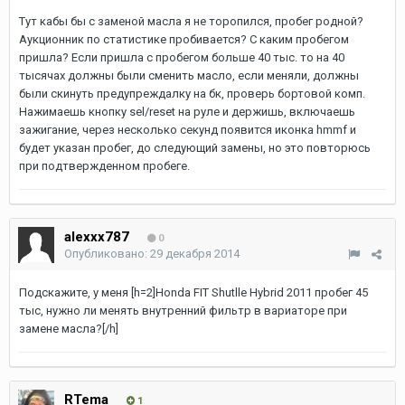
Тут кабы бы с заменой масла я не торопился, пробег родной?
Аукционник по статистике пробивается? С каким пробегом
пришла? Если пришла с пробегом больше 40 тыс. то на 40
тысячах должны были сменить масло, если меняли, должны
были скинуть предупреждалку на бк, проверь бортовой комп.
Нажимаешь кнопку sel/reset на руле и держишь, включаешь
зажигание, через несколько секунд появится иконка hmmf и
будет указан пробег, до следующий замены, но это повторюсь
при подтвержденном пробеге.
alexxx787
0
Опубликовано:
29 декабря 2014
Подскажите, у меня [h=2]Honda FIT Shutlle Hybrid 2011 пробег 45
тыс, нужно ли менять внутренний фильтр в вариаторе при
замене масла?[/h]
RTema
1