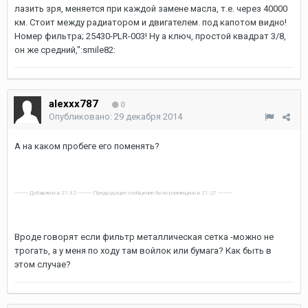
лазить зря, меняется при каждой замене масла, т.е. через 40000
км. Стоит между радиатором и двигателем. под капотом видно!
Номер фильтра; 25430-PLR-003! Ну а ключ, простой квадрат 3/8,
он же средний,":smile82:
alexxx787
0
Опубликовано:
29 декабря 2014
А на каком пробеге его поменять?
---------- Добавлено в 21:32 ---------- Предыдущее сообщение было размещено в 21:27 ----------
Вроде говорят если фильтр металлическая сетка -можно не
трогать, а у меня по ходу там войлок или бумага? Как быть в
этом случае?