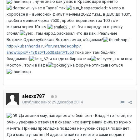
, ну не знаю как у вас в Краснодаре принято
, у нас в "ауле" так
: масло в
коробасе и + выносной фильт меняем 20-22 т.км., в ДВС до 100т.
пробега меняем через 7500 , пробег перевалил за 100 то и
меняем через 10т.км.
, ты бы к народу на стрелку
сгонял
, там народ расказал что да как : Реальные
Встречи Одноклубников, Встречаемся, общаемся!
-
http://kubanhonda.ru/forums/index.php?
showtopic=743&st=1560&start=1560
тока они там бедняги
бездомные
и хз где собираються
, толи под
мостом , толи в кафе
на форуме отписываються
alexxx787
0
Опубликовано:
29 декабря 2014
Да звонил ему, наверное это был сын - Влад. Что то он, не
очень уверенно отвечал и сказал что внутренний фильтр нужно
менять. Причем прокладка поддона не нужна- старая подойдет.
Да и масла у них нет.И адрес не найти в инете, и сами не дают