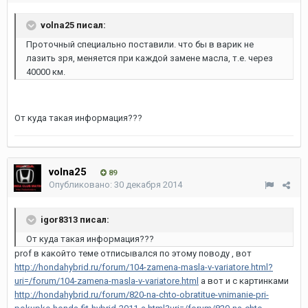
volna25 писал:
Проточный специально поставили. что бы в варик не
лазить зря, меняется при каждой замене масла, т.е. через
40000 км.
От куда такая информация???
volna25
89
Опубликовано:
30 декабря 2014
igor8313 писал:
От куда такая информация???
prof в какойто теме отписывался по этому поводу , вот
http://hondahybrid.ru/forum/104-zamena-masla-v-variatore.html?
uri=/forum/104-zamena-masla-v-variatore.html
а вот и с картинками
http://hondahybrid.ru/forum/820-na-chto-obratitue-vnimanie-pri-