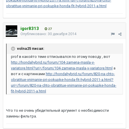
pokupke-honda-fit-hybrid-2011-a.html?uri=/forum/820-na-chto-
obratitue-vnimanie-pri-pokupke-honda-fit-hybrid-2011-a.html
igor8313
27
Опубликовано:
30 декабря 2014
volna25 писал:
prof в какойто теме отписывался по этому поводу , вот
http://hondahybrid.ru/forum/104-zamena-masla-v-
variatore.html?uri=/forum/104-zamena-masla-v-variatore.html
а
вот и с картинками
http://hondahybrid.ru/forum/820-na-chto-
obratitue-vnimanie-pri-pokupke-honda-fit-hybrid-2011-a.html?
uri=/forum/820-na-chto-obratitue-vnimanie-pri-pokupke-honda-
fit-hybrid-2011-a.html
Что то не очень убедительный аргумент о необходимости
замены фильтра.