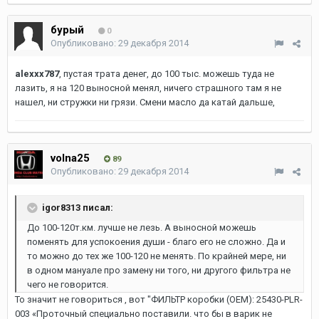
бурый
0
Опубликовано:
29 декабря 2014
alexxx787
, пустая трата денег, до 100 тыс. можешь туда не
лазить, я на 120 выносной менял, ничего страшного там я не
нашел, ни стружки ни грязи. Смени масло да катай дальше,
volna25
89
Опубликовано:
29 декабря 2014
igor8313 писал:
До 100-120т.км. лучше не лезь. А выносной можешь
поменять для успокоения души - благо его не сложно. Да и
то можно до тех же 100-120 не менять. По крайней мере, ни
в одном мануале про замену ни того, ни другого фильтра не
чего не говорится.
То значит не говориться , вот "ФИЛЬТР коробки (OEM): 25430-PLR-
003 «Проточный специально поставили. что бы в варик не