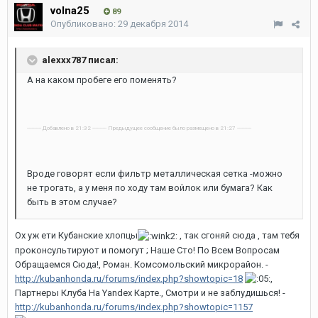
volna25
89
Опубликовано:
29 декабря 2014
alexxx787 писал:
А на каком пробеге его поменять?
---------- Добавлено в 21:32 ---------- Предыдущее сообщение было размещено в 21:27 ----------
Вроде говорят если фильтр металлическая сетка -можно
не трогать, а у меня по ходу там войлок или бумага? Как
быть в этом случае?
Ох уж ети Кубанские хлопцы
, так сгоняй сюда , там тебя
проконсультируют и помогут ; Наше Сто! По Всем Вопросам
Обращаемся Сюда!, Роман. Комсомольский микрорайон. -
http://kubanhonda.ru/forums/index.php?showtopic=18
,
Партнеры Клуба На Yandex Карте., Смотри и не заблудишься! -
http://kubanhonda.ru/forums/index.php?showtopic=1157