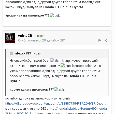
оплавился один одно,другой другое говорит!!! А вообще есть
какой-нибудь мануал на
Honda FIT Shutlle Hybrid
кроме как на японском???
volna25
89
Опубликовано:
29 декабря 2014
alexxx787 писал:
Ну спасибо,большой брат
исчерпывающий
ответ! Наше вам с кисточкой !!!!!
А то
уже мозг оплавился один одно,другой другое говорит!!! А
вообще есть какой-нибудь мануал на
Honda FIT Shutlle
Hybrid
кроме как на японском???
по гибриду тока на японском и англиский
https://dl.dropboxusercontent.com/u/88887738/FIT%20HYBRID.pdf
,
вот хорошая книга но GE6 ,
http://hondahybrid.ru/forum/690-honda-
fit-jazz-2007-2013-tut-kachaem-knigu.html
очень много чего так же .