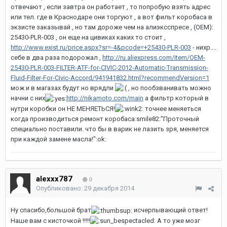
отвечают , если завтра он работает , то попробую взять адрес
или тел. где в Краснодаре они торгуют , а вот фильт коробаса в
экзисте заказывай , но там дороже чем на алиэксспресе , (OEM):
25430-PLR-003 , он еще на цивиках каких то стоит ,
http://www.exist.ru/price.aspx?sr=-4&pcode=+25430-PLR-003
- нихр....
себе в два раза подорожал ,
http://ru.aliexpress.com/item/OEM-
25430-PLR-003-FILTER-ATF-for-CIVIC-2012-Automatic-Transmission-
Fluid-Filter-For-Civic-Accord/941941832.html?recommendVersion=1
мож и в магазах будут но врядли
, но пообзванивать можно
начни с них
http://nikamoto.com/main
а фильтр который в
нутри коробки он НЕ МЕНЯЕТЬСЯ!
точнее меняеться
когда производиться ремонт коробаса:smile82:"Проточный
специально поставили. что бы в варик не лазить зря, меняется
при каждой замене масла!":ok:
alexxx787
0
Опубликовано:
29 декабря 2014
Ну спасибо,большой брат
исчерпывающий ответ!
Наше вам с кисточкой !!!!!
А то уже мозг