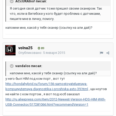
ACcURAtno! писал:
Я сегодня свой датчик тоже пришил своим сканером. Так
что, если в Витебске у кого будет проблема с датчиками,
пишите мне в личку, помогу.
напомни мне, какой у тебя сканер (ссылку на али дай)?
volna25
89
Опубликовано:
5 января 2015
vandalos писал:
напомни мне, какой у тебя сканер (ссылку на али дай)?
у него был HIM под ком порт , вот тут
http://hondahybrid.ru/forum/156-samostoyateluenaya-
kompueyuternaya-diagnostika-i-proshivka-avto-39.html
, ща ноутов
не найти с ком портом , я вот под юсб заказал
http://ru.aliexpress.com/item/2012-Newest-Version-HDS-HIM-With-
USB-Connector/517281066.html?recommendVersion=1