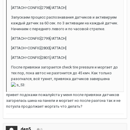
[ATTACH=CONFIG]2798[/ATTACH]
Запускаем процесс распознавания датчиков и активируем
каждый датчик за 60 сек. по 3 активации на каждый датчик.
Начинаем с переднего левого и по часовой стрелке.
[ATTACH=CONFIG]2799[/ATTACH]
[ATTACH=CONFIG]2800[/ATTACH]
[ATTACH=CONFIG]2801[/ATTACH]
После привязки загорается check tire pressure и моргает до
тех пор, пока автос не разгонится до 45 кмч. Как только
разогнался, всё тухнет, привязка датчиков завершена
привет подскажи пожалуйста у меня после привязки датчиков
загорелась шина на панели и моргает но после разгона так и не
потухла продолжает моргать что делать?
den5
0