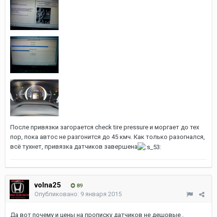
После привязки загорается check tire pressure и моргает до тех
пор, пока автос не разгонится до 45 кмч. Как только разогнался,
всё тухнет, привязка датчиков завершена
volna25
89
Опубликовано:
9 января 2015
Да вот почему и цены на прописку датчиков не дешовые ,