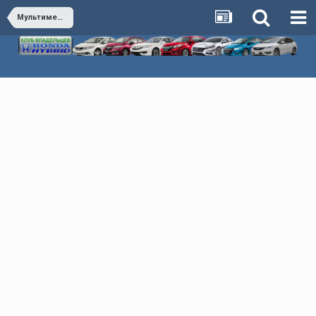
Мультимедиа & Автозвук & Электроника & Сигнализация