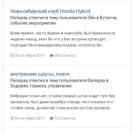
Новосибирский клуб Honda Hybrid
Denispay
ответил в тему пользователя
Diks
в
Встречи,
события, мероприятия
Всем привет, часто бываю в новосибе, был буквально в
неделю назад, знал бы что у Вас встречи проводят,
подгадал бы командировку под вас, хотелось бы...
30 октября 2015
902 ответа
внутренние шрусы, поиск
Denispay
ответил в тему пользователя
Denispay
в
Ходовая, тормоза, управление
Вибрации точно нет. стойки снимал, шток ходит туго без
провалов, был даже на вибро стенде, тест показал что
стойки супер. да мастер тоже указал на стук рулевой...
30 октября 2015
15 ответов