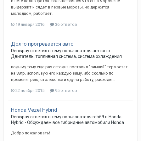
в нете полно фоток. больше боялся что cr на морозе не
выдержит и сядет в первые морозы, но держится
молодцом, работает!
19 января 2016
36 ответов
Долго прогревается авто
Denispay
ответил в тему пользователя
armian
в
Двигатель, топливная система, система охлаждения
подыму тему еще раз сегодня поставил "зимний" термостат
на 88гр. использую его каждую зиму, ибо сколько по
времени грею, столько же и еду на работу, расходы...
22 ноября 2015
95 ответов
Honda Vezel Hybrid
Denispay
ответил в тему пользователя
rob69
в
Honda
Hybrid - Обсуждаем все гибридные автомобили Honda
Добро пожаловать!