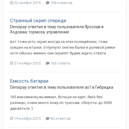
22 ноября 2015
136 ответов
Странный скрип спереди
Denispay
ответил в тему пользователя
Ярослав
в
Ходовая, тормоза, управление
вот тоже есть скрип иногда на этих полицейских, тоже
грешил на втулки. отпугнуло снятие балки и рулевой рейки
хотя обычно именно они скрипят будем ждать ответа....
21 ноября 2015
133 ответа
Емкость батареи
Denispay
ответил в тему пользователя
as1
в
Гибридка
165 максималку выжимал, больше не едет, бенз без
разницы, очень много езжу по трассам, обороты до 6500
держаться :)
19 ноября 2015
60 ответов