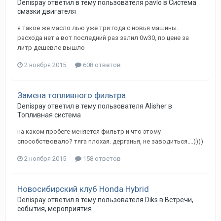
Denispay
ответил в тему пользователя
pavlo
в
Система
смазки двигателя
я такое же масло лью уже три года с новья машины.
расхода нет а вот последний раз залил 0w30, по цене за
литр дешевле вышло
2 ноября 2015
608 ответов
Замена топливного фильтра
Denispay
ответил в тему пользователя
Alisher
в
Топливная система
на каком пробеге меняется фильтр и что этому
способствовало? тяга плохая. дерганья, не заводиться....))))
2 ноября 2015
158 ответов
Новосибирский клуб Honda Hybrid
Denispay
ответил в тему пользователя
Diks
в
Встречи,
события, мероприятия