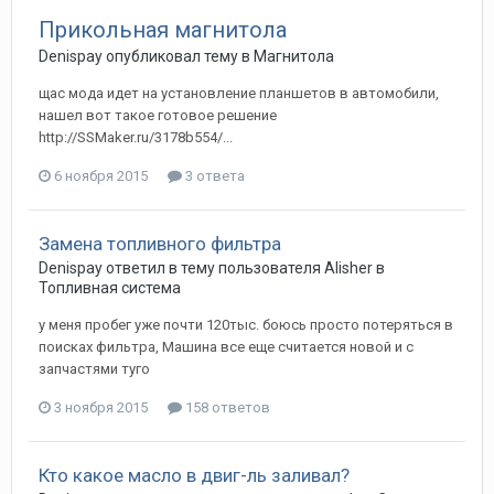
Прикольная магнитола
Denispay
опубликовал тему в
Магнитола
щас мода идет на установление планшетов в автомобили,
нашел вот такое готовое решение
http://SSMaker.ru/3178b554/...
6 ноября 2015
3 ответа
Замена топливного фильтра
Denispay
ответил в тему пользователя
Alisher
в
Топливная система
у меня пробег уже почти 120тыс. боюсь просто потеряться в
поисках фильтра, Машина все еще считается новой и с
запчастями туго
3 ноября 2015
158 ответов
Кто какое масло в двиг-ль заливал?