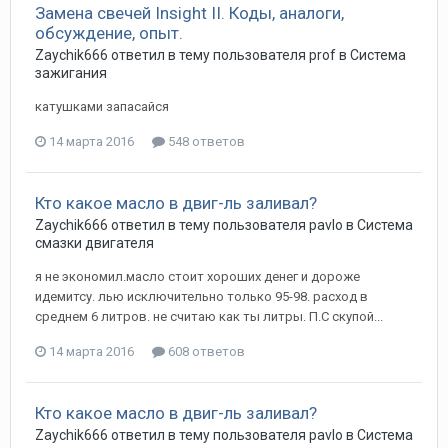
Замена свечей Insight II. Коды, аналоги,
обсуждение, опыт.
Zaychik666
ответил в тему пользователя
prof
в
Система
зажигания
катушками запасайся
14 марта 2016
548 ответов
Кто какое масло в двиг-ль заливал?
Zaychik666
ответил в тему пользователя
pavlo
в
Система
смазки двигателя
я не экономил.масло стоит хороших денег и дороже
идемитсу. лью исключительно только 95-98. расход в
среднем 6 литров. не считаю как ты литры. П.С скупой...
14 марта 2016
608 ответов
Кто какое масло в двиг-ль заливал?
Zaychik666
ответил в тему пользователя
pavlo
в
Система