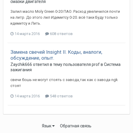
смазки двигателя
Залил масло Moly Green 0-20 ПАО. Расход увеличился почти
на литр. До этого лил Идемитсу 0-20. всё таки Буду только
идемитсу и Лить.
14 марта 2016
608 ответов
Замена свечей Insight II. Коды, аналоги,
обсуждение, опыт.
Zaychik666
ответил в тему пользователя
prof
в
Система
зажигания
свечи бошь не могут стоять с завода,так как с завода ngk
стоят
14 марта 2016
548 ответов
Язык
Обратная связь