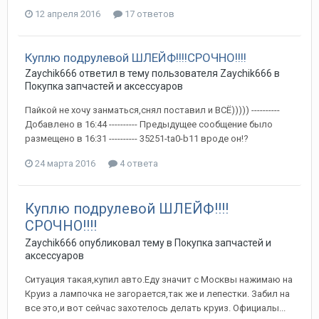
12 апреля 2016
17 ответов
Куплю подрулевой ШЛЕЙФ!!!!СРОЧНО!!!!
Zaychik666
ответил в тему пользователя
Zaychik666
в
Покупка запчастей и аксессуаров
Пайкой не хочу занматься,снял поставил и ВСЁ))))) ----------
Добавлено в 16:44 ---------- Предыдущее сообщение было
размещено в 16:31 ---------- 35251-ta0-b11 вроде он!?
24 марта 2016
4 ответа
Куплю подрулевой ШЛЕЙФ!!!!
СРОЧНО!!!!
Zaychik666
опубликовал тему в
Покупка запчастей и
аксессуаров
Ситуация такая,купил авто.Еду значит с Москвы нажимаю на
Круиз а лампочка не загорается,так же и лепестки. Забил на
все это,и вот сейчас захотелось делать круиз. Официалы...