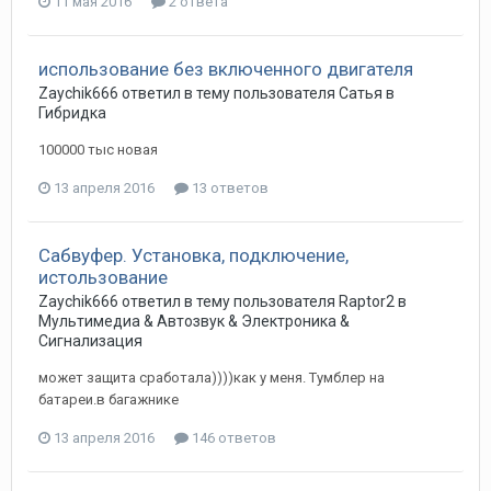
11 мая 2016
2 ответа
использование без включенного двигателя
Zaychik666
ответил в тему пользователя
Сатья
в
Гибридка
100000 тыс новая
13 апреля 2016
13 ответов
Cабвуфер. Установка, подключение,
истользование
Zaychik666
ответил в тему пользователя
Raptor2
в
Мультимедиа & Автозвук & Электроника &
Сигнализация
может защита сработала))))как у меня. Тумблер на
батареи.в багажнике
13 апреля 2016
146 ответов