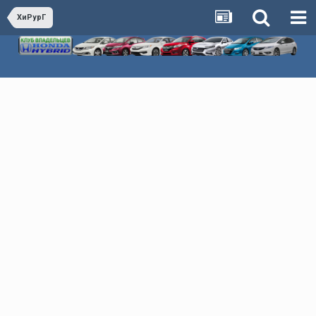
ХиРурГ