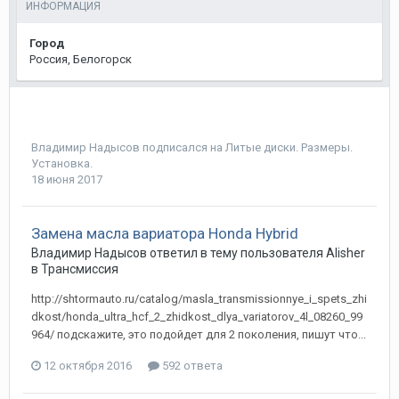
ИНФОРМАЦИЯ
Город
Россия, Белогорск
Владимир Надысов
подписался на
Литые диски. Размеры.
Установка.
18 июня 2017
Замена масла вариатора Honda Hybrid
Владимир Надысов
ответил в тему пользователя
Alisher
в
Трансмиссия
http://shtormauto.ru/catalog/masla_transmissionnye_i_spets_zhi
dkost/honda_ultra_hcf_2_zhidkost_dlya_variatorov_4l_08260_99
964/ подскажите, это подойдет для 2 поколения, пишут что...
12 октября 2016
592 ответа