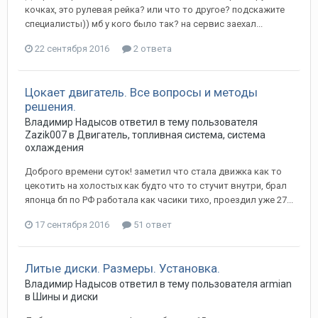
кочках, это рулевая рейка? или что то другое? подскажите
специалисты)) мб у кого было так? на сервис заехал...
22 сентября 2016
2 ответа
Цокает двигатель. Все вопросы и методы
решения.
Владимир Надысов
ответил в тему пользователя
Zazik007
в
Двигатель, топливная система, система
охлаждения
Доброго времени суток! заметил что стала движка как то
цекотить на холостых как будто что то стучит внутри, брал
японца бп по РФ работала как часики тихо, проездил уже 27...
17 сентября 2016
51 ответ
Литые диски. Размеры. Установка.
Владимир Надысов
ответил в тему пользователя
armian
в
Шины и диски