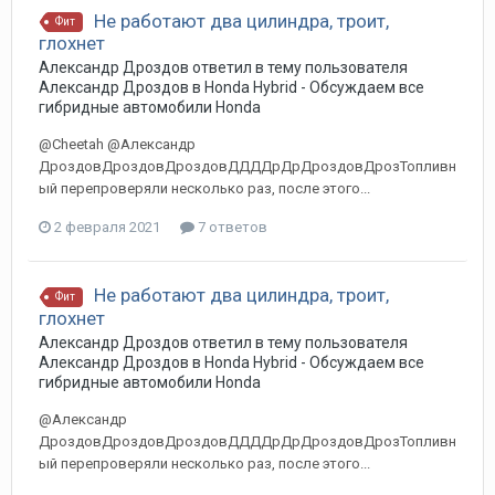
Не работают два цилиндра, троит,
Фит
глохнет
Александр Дроздов
ответил в тему пользователя
Александр Дроздов
в
Honda Hybrid - Обсуждаем все
гибридные автомобили Honda
@Cheetah @Александр
ДроздовДроздовДроздовДДДДрДрДроздовДрозТопливн
ый перепроверяли несколько раз, после этого...
2 февраля 2021
7 ответов
Не работают два цилиндра, троит,
Фит
глохнет
Александр Дроздов
ответил в тему пользователя
Александр Дроздов
в
Honda Hybrid - Обсуждаем все
гибридные автомобили Honda
@Александр
ДроздовДроздовДроздовДДДДрДрДроздовДрозТопливн
ый перепроверяли несколько раз, после этого...