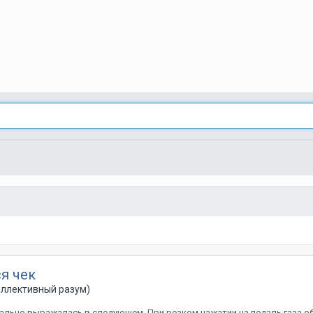
ся чек
оллективный разум)
чально выражалась в следующем. При резком нажатии на педаль газа о