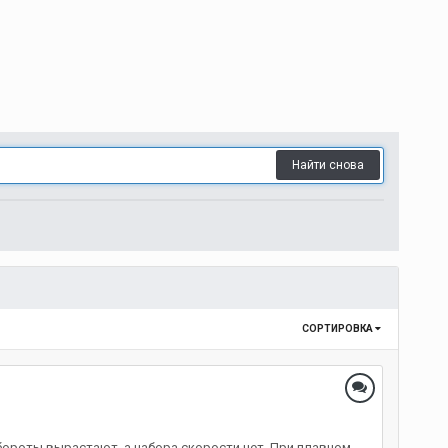
Найти снова
СОРТИРОВКА
бороты вырастают, а набора скорости нет. При плавном