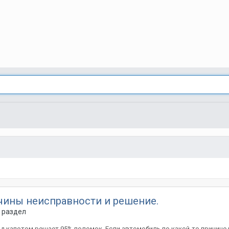
ичины неисправности и решение.
 раздел
од капотом решает 95% поломок. Если автомобиль по какой-то причине 