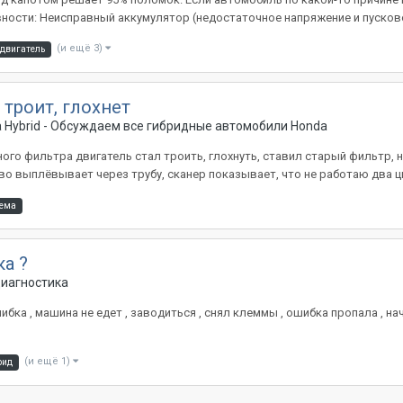
ности: Неисправный аккумулятор (недостаточное напряжение и пусковой
(и ещё 3)
двигатель
 троит, глохнет
 Hybrid - Обсуждаем все гибридные автомобили Honda
ого фильтра двигатель стал троить, глохнуть, ставил старый фильтр, 
о выплёвывает через трубу, сканер показывает, что не работаю два ци
тема
ка ?
иагностика
ибка , машина не едет , заводиться , снял клеммы , ошибка пропала , на
(и ещё 1)
рид