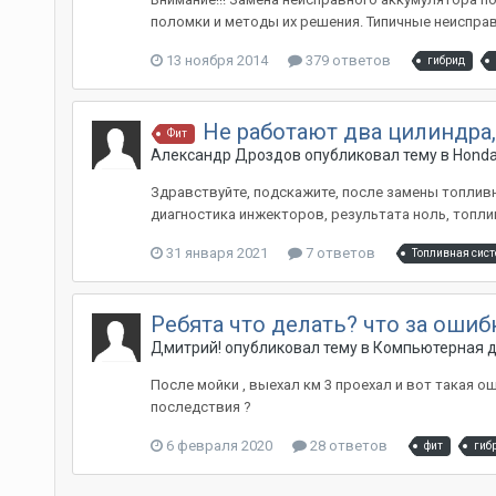
поломки и методы их решения. Типичные неисправ
13 ноября 2014
379 ответов
гибрид
Не работают два цилиндра,
Фит
Александр Дроздов
опубликовал тему в
Honda
Здравствуйте, подскажите, после замены топливн
диагностика инжекторов, результата ноль, топлив
31 января 2021
7 ответов
Топливная сис
Ребята что делать? что за ошиб
Дмитрий!
опубликовал тему в
Компьютерная д
После мойки , выехал км 3 проехал и вот такая ош
последствия ?
6 февраля 2020
28 ответов
фит
гиб