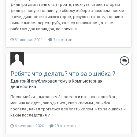
фильтра двигатель стал троить, глохнуть, ставил старый
фильтр, новую топливную сборку всборе с насосом, новые
свечи, диагностика инжекторов, результата ноль, топливо
выплёвывает через трубу, сканер показывает, что не
работаю два цилиндра, но причина...
31 января 2021
7 ответов
Ребята что делать? что за ошибка ?
Дмитрий!
опубликовал тему в
Компьютерная
диагностика
После мойки , выехал км 3 проехал и вот такая ошибка ,
машина не едет , заводиться , снял клеммы , ошибка
пропала , начал трогаться все опять колом .Что за ошибка и
какие последствия ?
6 февраля 2020
28 ответов